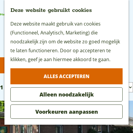
Deze website gebruikt cookies
G
Deze website maakt gebruik van cookies
MENU
a
(Functioneel, Analytisch, Marketing) die
n
noodzakelijk zijn om de website zo goed mogelijk
Ontdek alle locaties
a
te laten functioneren. Door op accepteren te
a
klikken, geef je aan hiermee akkoord te gaan.
W
S
FILTER
r
a
o
ALLES ACCEPTEREN
d
r
t
e
S
1 t/m 24 van 41 resultaten
t
z
Alleen noodzakelijk
h
o
e
o
o
r
e
e
Voorkeuren aanpassen
m
t
r
k
e
e
o
j
p
e
p