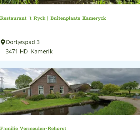
u
a
r
p
Restaurant 't Ryck | Buitenplaats Kameryck
c
h
R
Oortjespad 3
a
e
3471 HD
Kamerik
p
s
p
t
a
a
r
u
t
r
e
a
m
n
e
t
n
Familie Vermeulen-Rehorst
'
t