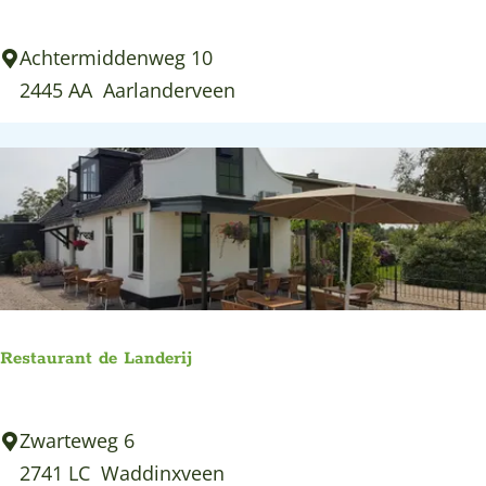
e
T
Achtermiddenweg 10
a
2445 AA
Aarlanderveen
a
r
T
e
n
T
u
i
Restaurant de Landerij
n
R
Zwarteweg 6
e
2741 LC
Waddinxveen