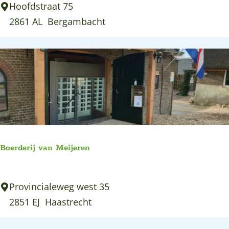
P
Hoofdstraat 75
h
i
2861 AL
Bergambacht
e
e
e
t
h
e
u
r
i
s
s
R
e
s
Boerderij van Meijeren
t
a
B
Provincialeweg west 35
u
o
2851 EJ
Haastrecht
r
e
a