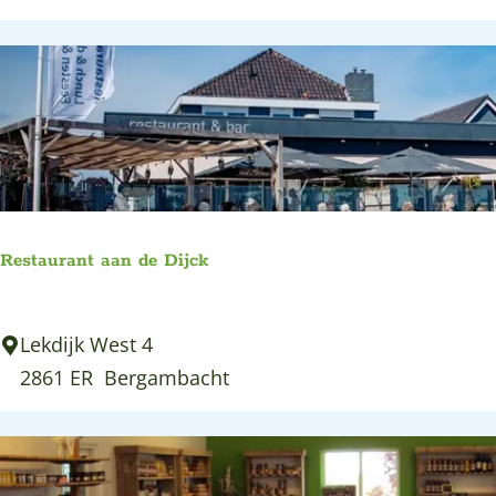
s
t
a
u
r
a
n
t
Restaurant aan de Dijck
d
e
R
Lekdijk West 4
L
e
2861 ER
Bergambacht
a
s
n
t
d
a
e