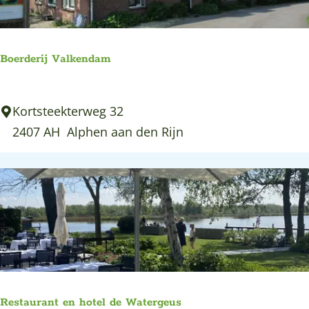
e
a
r
:
g
o
e
p
Boerderij Valkendam
:
B
Kortsteekterweg 32
o
2407 AH
Alphen aan den Rijn
e
r
d
e
r
i
j
V
Restaurant en hotel de Watergeus