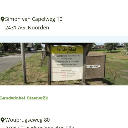
a
l
R
Simon van Capelweg 10
k
e
2431 AG
Noorden
e
s
n
t
d
a
a
u
m
r
a
n
t
Landwinkel Steenwijk
e
n
L
Woubrugseweg 80
h