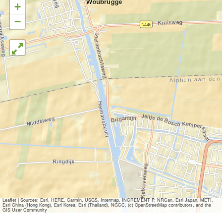
+
−
Leaflet
|
Sources: Esri, HERE, Garmin, USGS, Intermap, INCREMENT P, NRCan, Esri Japan, METI,
Esri China (Hong Kong), Esri Korea, Esri (Thailand), NGCC, (c) OpenStreetMap contributors, and the
GIS User Community