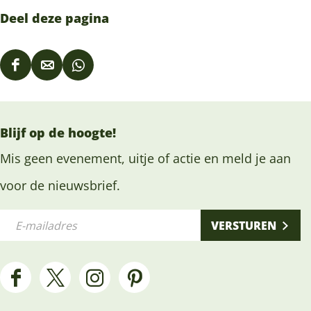
Deel deze pagina
D
D
D
e
e
e
e
e
e
Blijf op de hoogte!
l
l
l
d
d
d
Mis geen evenement, uitje of actie en meld je aan
e
e
e
voor de nieuwsbrief.
z
z
z
E
e
e
e
VERSTUREN
-
p
p
p
m
a
a
a
a
g
g
g
F
X
I
P
i
i
i
i
a
H
n
i