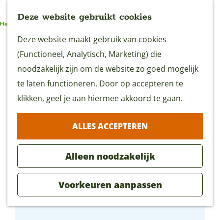
Deze website gebruikt cookies
G
Deze website maakt gebruik van cookies
MENU
a
(Functioneel, Analytisch, Marketing) die
n
noodzakelijk zijn om de website zo goed mogelijk
a
te laten functioneren. Door op accepteren te
a
klikken, geef je aan hiermee akkoord te gaan.
r
ALLES ACCEPTEREN
d
e
Alleen noodzakelijk
h
o
Voorkeuren aanpassen
m
Landwinkel Steenwijk
e
p