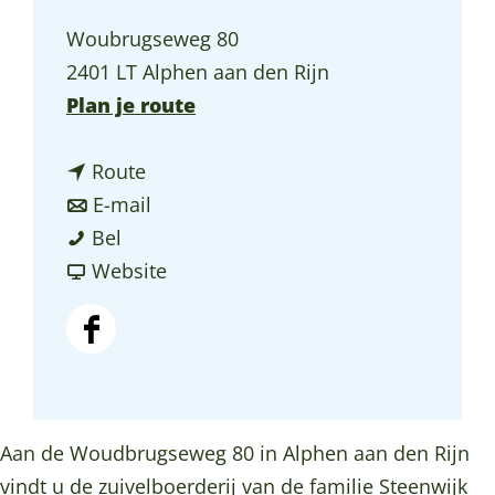
a
Woubrugseweg 80
g
2401 LT Alphen aan den Rijn
e
n
Plan je route
a
n
a
Route
a
n
r
E-mail
L
a
a
L
Bel
a
r
a
v
a
Website
n
L
r
a
n
d
a
L
n
d
F
w
n
a
L
w
a
i
d
n
a
i
c
n
w
d
n
n
e
Aan de Woudbrugseweg 80 in Alphen aan den Rijn
k
i
w
d
k
b
vindt u de zuivelboerderij van de familie Steenwijk