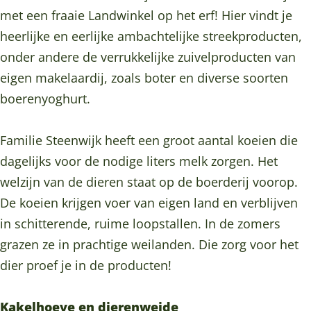
e
n
i
w
e
o
met een fraaie Landwinkel op het erf! Hier vindt je
l
k
n
i
l
o
heerlijke en eerlijke ambachtelijke streekproducten,
S
e
k
n
S
k
onder andere de verrukkelijke zuivelproducten van
t
l
e
k
t
L
eigen makelaardij, zoals boter en diverse soorten
e
S
l
e
e
a
boerenyoghurt.
e
t
S
l
e
n
n
e
t
S
n
d
Familie Steenwijk heeft een groot aantal koeien die
w
e
e
t
w
w
dagelijks voor de nodige liters melk zorgen. Het
i
n
e
e
i
i
welzijn van de dieren staat op de boerderij voorop.
j
w
n
e
j
n
De koeien krijgen voer van eigen land en verblijven
k
i
w
n
k
k
in schitterende, ruime loopstallen. In de zomers
j
i
w
e
grazen ze in prachtige weilanden. Die zorg voor het
k
j
i
l
dier proef je in de producten!
k
j
S
k
t
Kakelhoeve en dierenweide