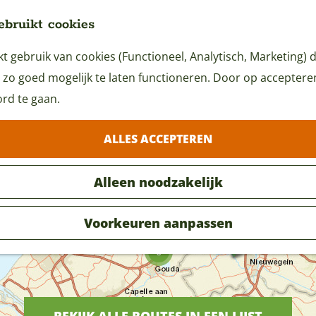
ebruikt cookies
 gebruik van cookies (Functioneel, Analytisch, Marketing) d
 zo goed mogelijk te laten functioneren. Door op accepteren 
rd te gaan.
Fiets- en wandelroutes
ALLES ACCEPTEREN
Alleen noodzakelijk
5
Voorkeuren aanpassen
4
S
t
3
r
u
i
n
e
2