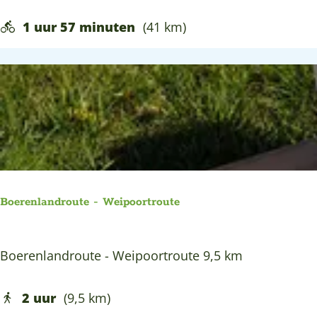
o
g
e
1 uur 57 minuten
(41 km)
e
r
e
n
k
a
a
s
F
Boerenlandroute - Weipoortroute
i
e
B
Boerenlandroute - Weipoortroute 9,5 km
t
o
s
e
2 uur
(9,5 km)
r