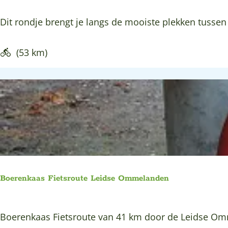
T
Dit rondje brengt je langs de mooiste plekken tussen 
u
s
(53 km)
s
e
n
L
e
k
e
n
Boerenkaas Fietsroute Leidse Ommelanden
L
i
B
Boerenkaas Fietsroute van 41 km door de Leidse O
n