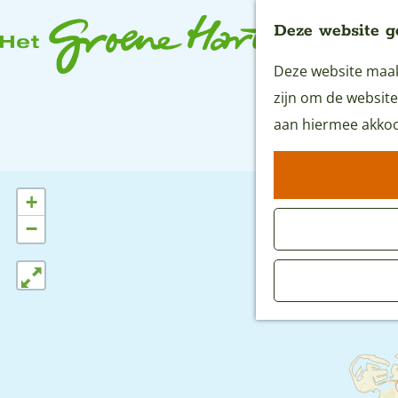
Deze website g
Deze website maakt
G
zijn om de website
a
aan hiermee akkoo
n
a
a
+
r
−
d
e
h
o
m
e