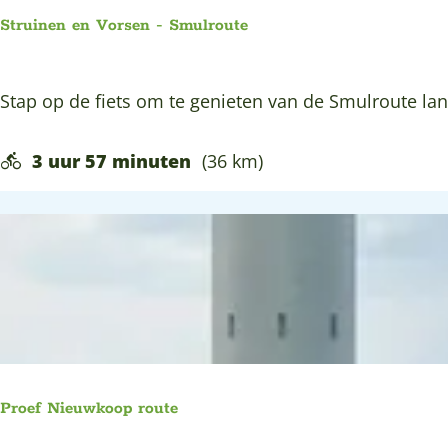
e
Struinen en Vorsen - Smulroute
B
o
S
Stap op de fiets om te genieten van de Smulroute 
e
t
r
r
3 uur 57 minuten
(36 km)
e
u
n
i
B
n
u
e
r
n
e
e
n
n
W
V
a
Proef Nieuwkoop route
o
n