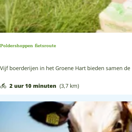
i
a
d
p
n
s
o
d
e
o
e
B
r
n
o
t
Poldershoppen fietsroute
e
r
r
o
P
Vijf boerderijen in het Groene Hart bieden samen de
e
u
o
n
t
l
2 uur 10 minuten
(3,7 km)
k
e
d
a
e
a
r
s
s
r
h
o