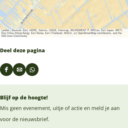
Leaflet
|
Sources: Esri, HERE, Garmin, USGS, Intermap, INCREMENT P, NRCan, Esri Japan, METI,
Esri China (Hong Kong), Esri Korea, Esri (Thailand), NGCC, (c) OpenStreetMap contributors, and the
GIS User Community
Deel deze pagina
D
D
D
e
e
e
e
e
e
Blijf op de hoogte!
l
l
l
d
d
d
Mis geen evenement, uitje of actie en meld je aan
e
e
e
voor de nieuwsbrief.
z
z
z