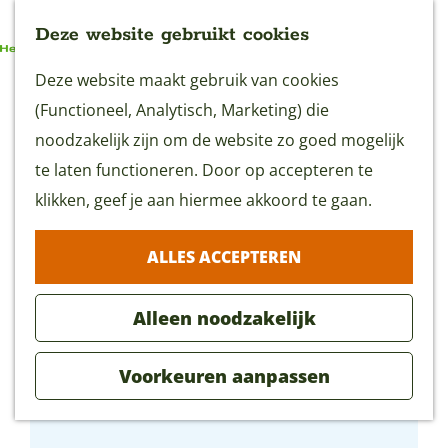
Deze website gebruikt cookies
G
Deze website maakt gebruik van cookies
MENU
a
(Functioneel, Analytisch, Marketing) die
n
noodzakelijk zijn om de website zo goed mogelijk
a
te laten functioneren. Door op accepteren te
a
klikken, geef je aan hiermee akkoord te gaan.
r
ALLES ACCEPTEREN
d
e
Alleen noodzakelijk
h
o
Voorkeuren aanpassen
m
Familie Vermeulen-Rehorst
e
p