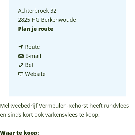
a
Achterbroek 32
g
2825 HG Berkenwoude
e
n
Plan je route
a
n
a
Route
a
n
r
E-mail
F
a
a
F
Bel
a
r
a
v
a
Website
m
F
r
a
m
i
a
F
n
i
l
m
a
F
l
Melkveebedrijf Vermeulen-Rehorst heeft rundvlees
i
i
m
a
i
en sinds kort ook varkensvlees te koop.
e
l
i
m
e
V
i
l
i
V
Waar te koop: