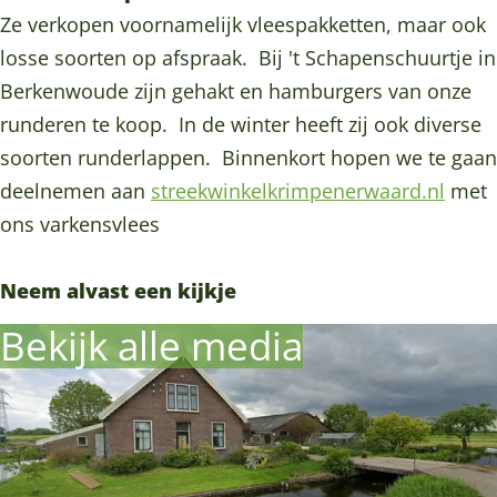
e
e
i
l
e
Ze verkopen voornamelijk vleespakketten, maar ook
r
V
e
i
r
losse soorten op afspraak. Bij 't Schapenschuurtje in
m
e
V
e
m
Berkenwoude zijn gehakt en hamburgers van onze
e
r
e
V
e
runderen te koop. In de winter heeft zij ook diverse
u
m
r
e
u
soorten runderlappen. Binnenkort hopen we te gaan
l
e
m
r
l
deelnemen aan
streekwinkelkrimpenerwaard.nl
met
e
u
e
m
e
ons varkensvlees
n
l
u
e
n
-
e
l
u
-
Neem alvast een kijkje
R
n
e
l
R
Bekijk alle media
e
-
n
e
e
h
R
-
n
h
o
e
R
-
o
r
h
e
R
r
s
o
h
e
s