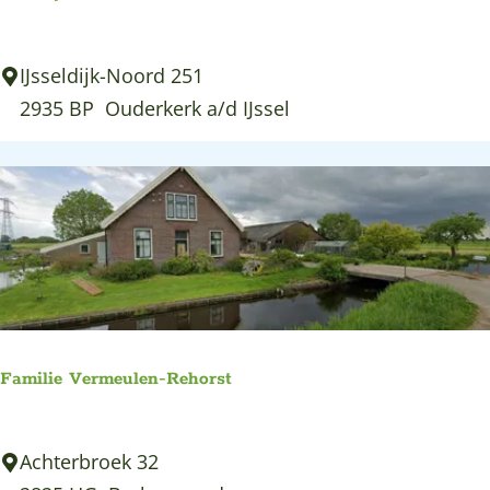
I
IJsseldijk-Noord 251
m
2935 BP
Ouderkerk a/d IJssel
k
e
r
i
j
D
e
N
Familie Vermeulen-Rehorst
e
s
F
Achterbroek 32
s