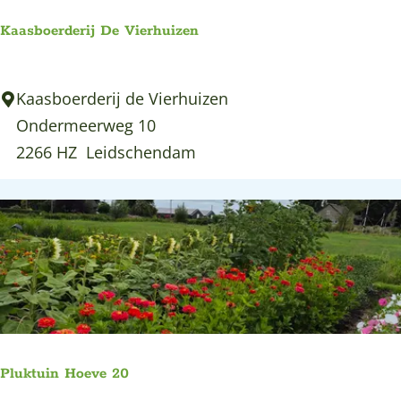
Kaasboerderij De Vierhuizen
K
Kaasboerderij de Vierhuizen
a
Ondermeerweg 10
a
2266 HZ
Leidschendam
s
b
o
e
r
d
e
r
Pluktuin Hoeve 20
i