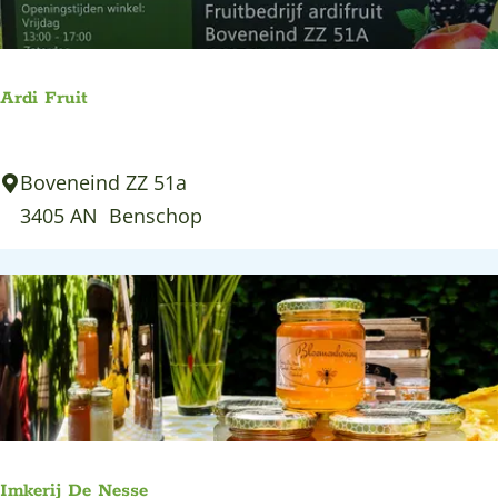
h
e
u
K
y
a
Ardi Fruit
s
a
s
A
Boveneind ZZ 51a
i
r
3405 AN
Benschop
e
d
i
F
r
u
i
t
Imkerij De Nesse