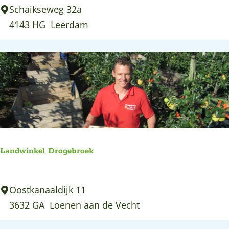
r
H
Schaikseweg 32a
e
o
4143 HG
Leerdam
r
f
s
v
-
a
K
n
a
S
a
c
s
h
m
a
a
Landwinkel Drogebroek
a
k
y
e
L
Oostkanaaldijk 11
k
r
a
3632 GA
Loenen aan de Vecht
i
n
j