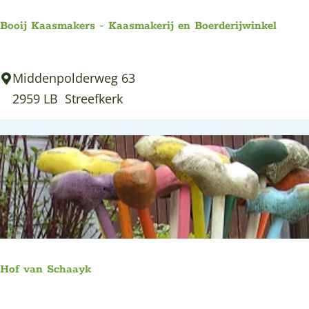
w
Booij Kaasmakers - Kaasmakerij en Boerderijwinkel
i
n
B
Middenpolderweg 63
k
o
2959 LB
Streefkerk
e
o
l
i
D
j
e
K
R
a
u
a
i
s
j
m
t
Hof van Schaayk
a
e
k