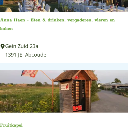
e
a
r
:
g
o
Anna Haen - Eten & drinken, vergaderen, vieren en
e
p
koken
:
A
Gein Zuid 23a
n
1391 JE
Abcoude
n
a
H
a
e
n
-
E
Fruitkapel