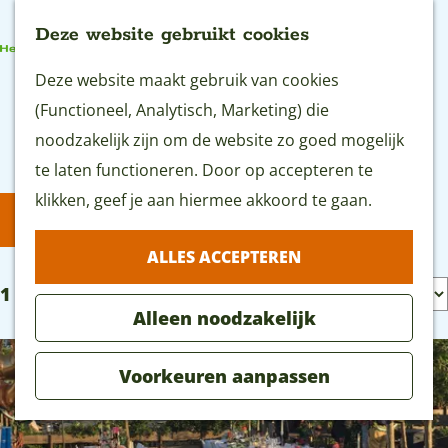
Deze website gebruikt cookies
G
Deze website maakt gebruik van cookies
MENU
a
(Functioneel, Analytisch, Marketing) die
n
noodzakelijk zijn om de website zo goed mogelijk
Polderuitjes
a
te laten functioneren. Door op accepteren te
a
klikken, geef je aan hiermee akkoord te gaan.
W
S
FILTER
r
a
o
ALLES ACCEPTEREN
d
r
t
e
S
1 t/m 24 van 154 resultaten
t
z
Alleen noodzakelijk
h
o
e
o
o
r
e
e
Voorkeuren aanpassen
m
t
r
k
e
e
o
j
p
e
p