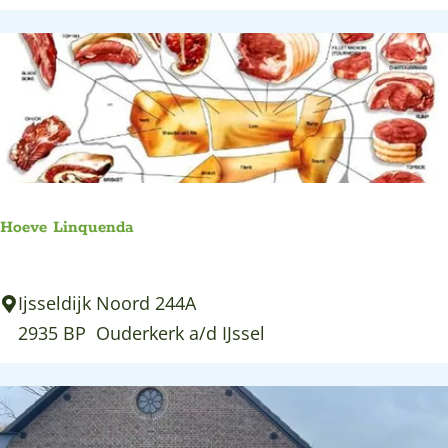
a
0
s
&
W
h
i
s
k
Hoeve Linquenda
y
A
H
Ijsseldijk Noord 244A
r
o
2935 BP
Ouderkerk a/d IJssel
r
e
a
v
n
e
g