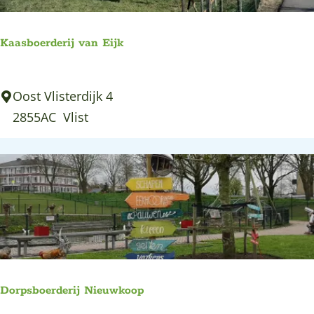
o
a
l
r
e
Kaasboerderij van Eijk
k
n
w
K
Oost Vlisterdijk 4
a
a
2855AC
Vlist
a
a
r
s
d
b
o
e
r
d
e
Dorpsboerderij Nieuwkoop
r