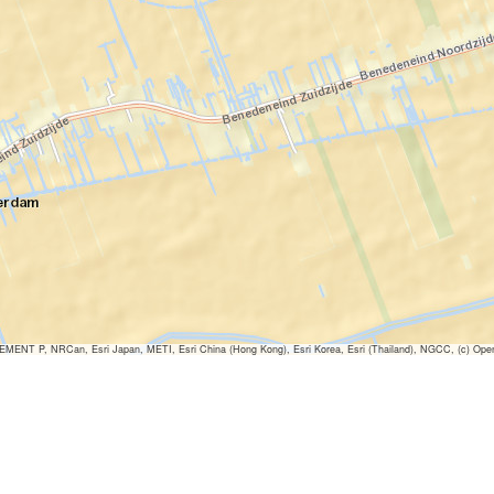
ENT P, NRCan, Esri Japan, METI, Esri China (Hong Kong), Esri Korea, Esri (Thailand), NGCC, (c) Ope