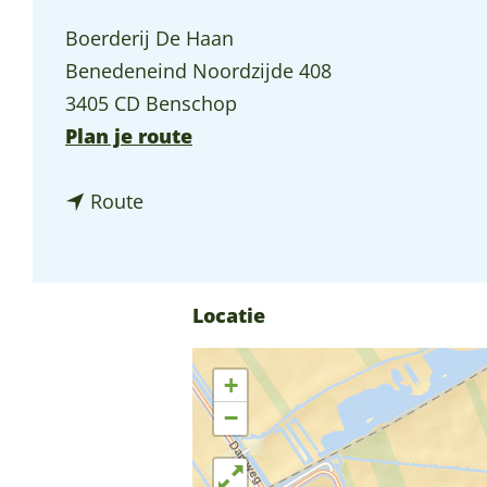
p
Boerderij De Haan
a
Benedeneind Noordzijde 408
g
3405 CD Benschop
e
n
Plan je route
a
n
a
Route
a
r
a
B
r
o
Locatie
B
e
o
r
+
e
d
−
r
e
d
r