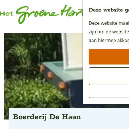
Deze website g
Deze website maakt
G
zijn om de website
a
aan hiermee akkoo
n
a
a
r
d
e
h
o
m
Boerderij De Haan
e