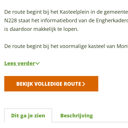
p
a
De route begint bij het Kasteelplein in de gemeent
g
N228 staat het informatiebord van de Engherkade
e
is daardoor makkelijk te lopen.
De route begint bij het voormalige kasteel van Mon
Lees verder
BEKIJK VOLLEDIGE ROUTE
Dit ga je zien
Beschrijving