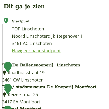
Dit ga je zien
Startpunt:
TOP Linschoten
Noord Linschoterdijk 1tegenover 1
3461 AC Linschoten
Navigeer naar startpunt
TIP De Ballensnoeperij, Linschoten
1
Raadhuisstraat 19
3461 CW Linschoten
T
TIP / stadsmuseum De Knoperij Montfoort
2
I
Keizerstraat 25
P
3417 EA Montfoort
D
T