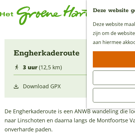
Deze website g
Deze website maakt
G
zijn om de website
a
aan hiermee akkoo
n
Engherkaderoute
a
a
3 uur
(12,5 km)
r
d
Download GPX
e
h
o
De Engherkaderoute is een ANWB wandeling die loo
m
naar Linschoten en daarna langs de Montfoortse Va
e
onverharde paden.