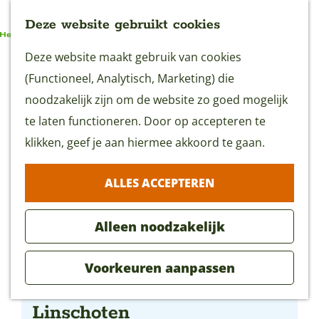
Deze website gebruikt cookies
G
Deze website maakt gebruik van cookies
MENU
a
(Functioneel, Analytisch, Marketing) die
n
noodzakelijk zijn om de website zo goed mogelijk
a
te laten functioneren. Door op accepteren te
a
klikken, geef je aan hiermee akkoord te gaan.
r
ALLES ACCEPTEREN
d
e
Alleen noodzakelijk
h
o
Voorkeuren aanpassen
m
TIP De Ballensnoeperij,
e
Linschoten
p