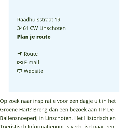
a
g
Raadhuisstraat 19
e
3461 CW Linschoten
n
Plan je route
a
n
a
Route
a
n
r
E-mail
a
a
v
T
Website
r
a
a
I
T
r
n
P
I
T
T
D
Op zoek naar inspiratie voor een dagje uit in het
P
I
I
e
Groene Hart? Breng dan een bezoek aan TIP De
D
P
P
B
Ballensnoeperij in Linschoten. Het Historisch en
e
D
D
a
Toeristisch Informatiepunt is verhuisd naar een