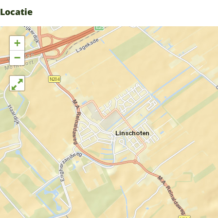
Locatie
+
−