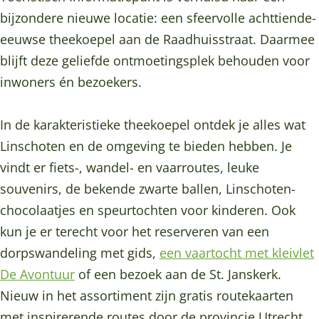
B
e
e
l
bijzondere nieuwe locatie: een sfeervolle achttiende-
a
B
B
l
eeuwse theekoepel aan de Raadhuisstraat. Daarmee
l
a
a
e
blijft deze geliefde ontmoetingsplek behouden voor
l
l
l
n
inwoners én bezoekers.
e
l
l
s
n
e
e
n
In de karakteristieke theekoepel ontdek je alles wat
s
n
n
o
Linschoten en de omgeving te bieden hebben. Je
n
s
s
e
vindt er fiets-, wandel- en vaarroutes, leuke
o
n
n
p
souvenirs, de bekende zwarte ballen, Linschoten-
e
o
o
e
chocolaatjes en speurtochten voor kinderen. Ook
p
e
e
r
kun je er terecht voor het reserveren van een
e
p
p
i
dorpswandeling met gids,
een vaartocht met kleivlet
r
e
e
j
De Avontuur
of een bezoek aan de St. Janskerk.
i
r
r
,
Nieuw in het assortiment zijn gratis routekaarten
j
i
i
L
met inspirerende routes door de provincie Utrecht