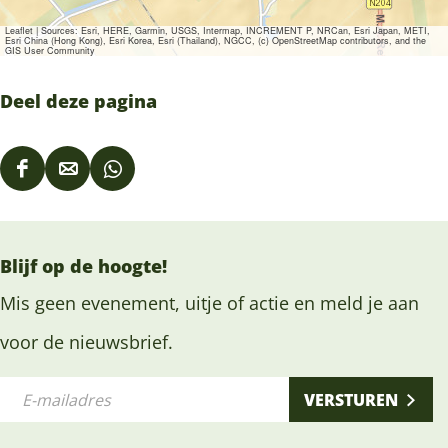
Leaflet
|
Sources: Esri, HERE, Garmin, USGS, Intermap, INCREMENT P, NRCan, Esri Japan, METI,
Esri China (Hong Kong), Esri Korea, Esri (Thailand), NGCC, (c) OpenStreetMap contributors, and the
GIS User Community
Deel deze pagina
D
D
D
e
e
e
e
e
e
Blijf op de hoogte!
l
l
l
d
d
d
Mis geen evenement, uitje of actie en meld je aan
e
e
e
voor de nieuwsbrief.
z
z
z
E
e
e
e
VERSTUREN
-
p
p
p