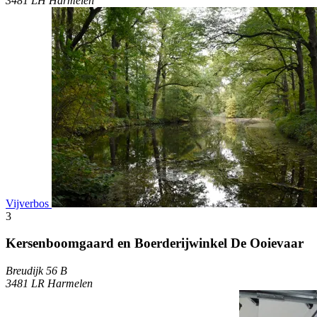
3481 LH Harmelen
Vijverbos
3
Kersenboomgaard en Boerderijwinkel De Ooievaar
Breudijk 56 B
3481 LR Harmelen