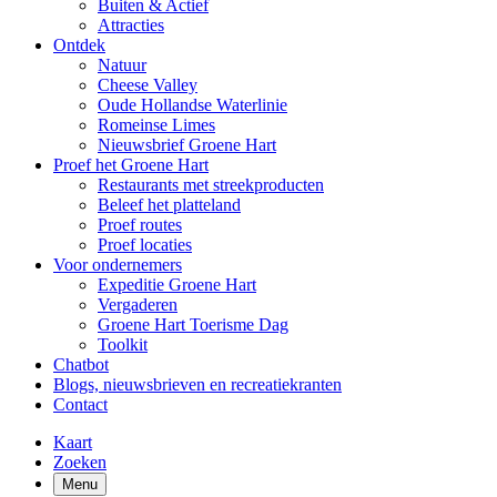
Buiten & Actief
Attracties
Ontdek
Natuur
Cheese Valley
Oude Hollandse Waterlinie
Romeinse Limes
Nieuwsbrief Groene Hart
Proef het Groene Hart
Restaurants met streekproducten
Beleef het platteland
Proef routes
Proef locaties
Voor ondernemers
Expeditie Groene Hart
Vergaderen
Groene Hart Toerisme Dag
Toolkit
Chatbot
Blogs, nieuwsbrieven en recreatiekranten
Contact
Kaart
Zoeken
Menu