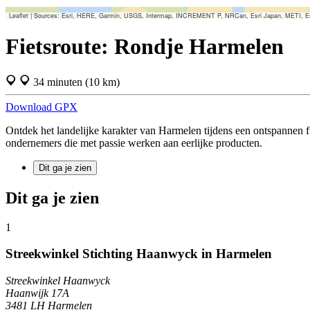
Kaartelementen overslaan
Leaflet
|
Sources: Esri, HERE, Garmin, USGS, Intermap, INCREMENT P, NRCan, Esri Japan, METI, Esri 
+
Fietsroute: Rondje Harmelen
−
34 minuten
(10 km)
Download GPX
Ontdek het landelijke karakter van Harmelen tijdens een ontspannen fi
ondernemers die met passie werken aan eerlijke producten.
Dit ga je zien
Dit ga je zien
1
Streekwinkel Stichting Haanwyck in Harmelen
Streekwinkel Haanwyck
Haanwijk 17A
3481 LH Harmelen