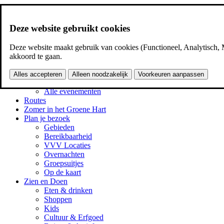
Ga naar inhoud
Deze website gebruikt cookies
Deze website maakt gebruik van cookies (Functioneel, Analytisch, M
akkoord te gaan.
Alles accepteren
Alleen noodzakelijk
Voorkeuren aanpassen
Agenda
Alle evenementen
Routes
Zomer in het Groene Hart
Plan je bezoek
Gebieden
Bereikbaarheid
VVV Locaties
Overnachten
Groepsuitjes
Op de kaart
Zien en Doen
Eten & drinken
Shoppen
Kids
Cultuur & Erfgoed