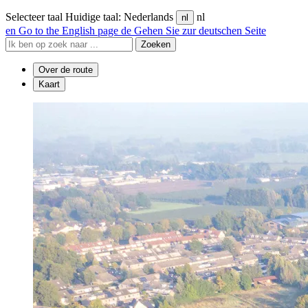
Selecteer taal
Huidige taal: Nederlands
nl
nl
en
Go to the English page
de
Gehen Sie zur deutschen Seite
Zoeken
Over de route
Kaart