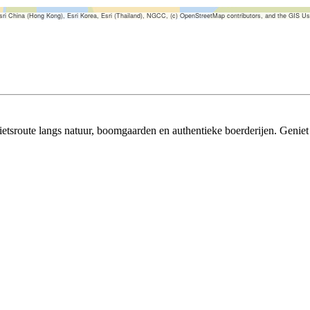
China (Hong Kong), Esri Korea, Esri (Thailand), NGCC, (c) OpenStreetMap contributors, and the GIS U
etsroute langs natuur, boomgaarden en authentieke boerderijen. Geniet v