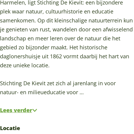
t
h
h
n
Harmelen, ligt Stichting De Kievit: een bijzondere
i
t
t
g
plek waar natuur, cultuurhistorie en educatie
n
i
i
d
samenkomen. Op dit kleinschalige natuurterrein kun
g
n
n
e
je genieten van rust, wandelen door een afwisselend
d
g
g
K
landschap en meer leren over de natuur die het
e
d
d
i
gebied zo bijzonder maakt. Het historische
K
e
e
e
daglonershuisje uit 1862 vormt daarbij het hart van
i
K
K
v
deze unieke locatie.
e
i
i
i
v
e
e
t
Stichting De Kievit zet zich al jarenlang in voor
i
v
v
natuur- en milieueducatie voor …
t
i
i
t
t
Lees verder
Locatie