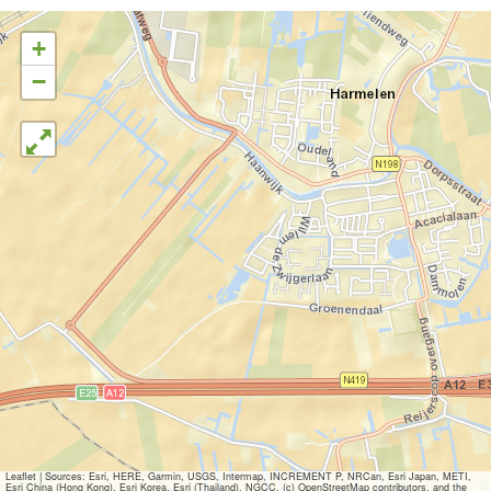
+
−
Leaflet
|
Sources: Esri, HERE, Garmin, USGS, Intermap, INCREMENT P, NRCan, Esri Japan, METI,
Esri China (Hong Kong), Esri Korea, Esri (Thailand), NGCC, (c) OpenStreetMap contributors, and the