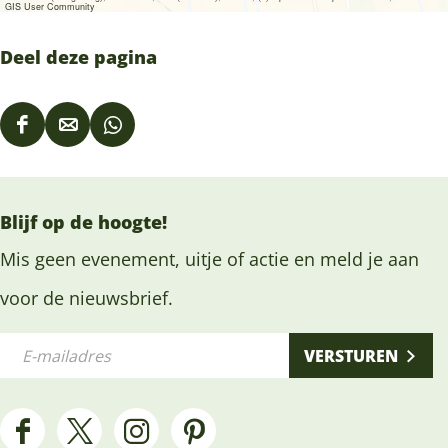
GIS User Community
Deel deze pagina
D
D
D
e
e
e
e
e
e
Blijf op de hoogte!
l
l
l
d
d
d
Mis geen evenement, uitje of actie en meld je aan
e
e
e
voor de nieuwsbrief.
z
z
z
E
e
e
e
VERSTUREN
-
p
p
p
m
a
a
a
a
g
g
g
F
X
I
P