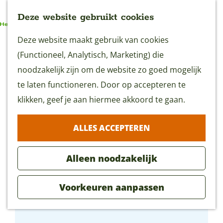
Deze website gebruikt cookies
G
Deze website maakt gebruik van cookies
MENU
a
(Functioneel, Analytisch, Marketing) die
n
noodzakelijk zijn om de website zo goed mogelijk
a
te laten functioneren. Door op accepteren te
a
klikken, geef je aan hiermee akkoord te gaan.
r
ALLES ACCEPTEREN
d
e
Alleen noodzakelijk
h
o
Voorkeuren aanpassen
m
Stichting de Kievit
e
p