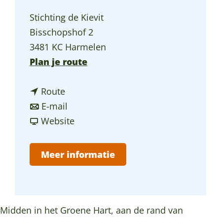
a
Stichting de Kievit
g
Bisschopshof 2
e
3481 KC Harmelen
n
Plan je route
a
n
a
Route
a
n
r
E-mail
a
a
v
S
Website
r
a
a
t
S
r
n
i
Meer informatie
t
S
S
c
i
t
t
h
c
i
i
t
h
c
c
i
Midden in het Groene Hart, aan de rand van