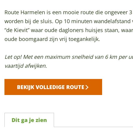
p
a
Route Harmelen is een mooie route die ongeveer 3
g
worden bij de sluis. Op 10 minuten wandelafstand 
e
“de Kievit” waar oude dagloners huisjes staan, waar 
oude boomgaard zijn vrij toegankelijk.
Let op! Met een maximum snelheid van 6 km per uur
vaartijd afwijken.
BEKIJK VOLLEDIGE ROUTE
Dit ga je zien