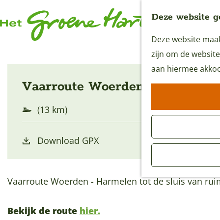
Deze website g
Deze website maakt
G
zijn om de website
a
aan hiermee akkoo
n
Vaarroute Woerden - Harmelen
a
a
(13 km)
r
d
Download GPX
e
h
o
Vaarroute Woerden - Harmelen tot de sluis van rui
m
e
Bekijk de route
hier.