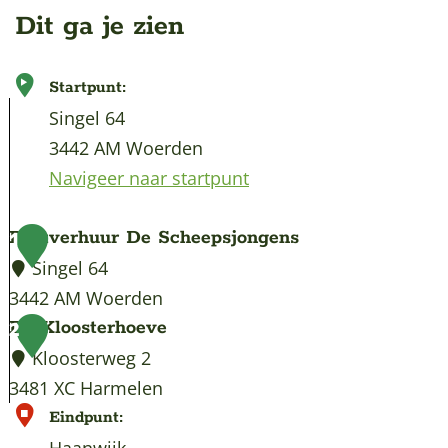
Dit ga je zien
Startpunt:
Singel 64
3442 AM Woerden
Navigeer naar startpunt
Bootverhuur De Scheepsjongens
1
Singel 64
3442 AM Woerden
B
De Kloosterhoeve
2
o
Kloosterweg 2
o
3481 XC Harmelen
t
D
Eindpunt:
v
e