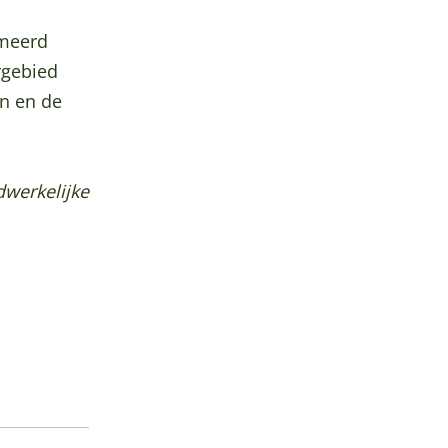
emeerd
rgebied
in en de
dwerkelijke