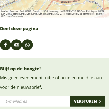
Leaflet
|
Sources: Esri, HERE, Garmin, USGS, Intermap, INCREMENT P, NRCan, Esri Japan, METI,
Esri China (Hong Kong), Esri Korea, Esri (Thailand), NGCC, (c) OpenStreetMap contributors, and the
GIS User Community
Deel deze pagina
D
D
D
e
e
e
e
e
e
Blijf op de hoogte!
l
l
l
d
d
d
Mis geen evenement, uitje of actie en meld je aan
e
e
e
voor de nieuwsbrief.
z
z
z
E
e
e
e
VERSTUREN
-
p
p
p