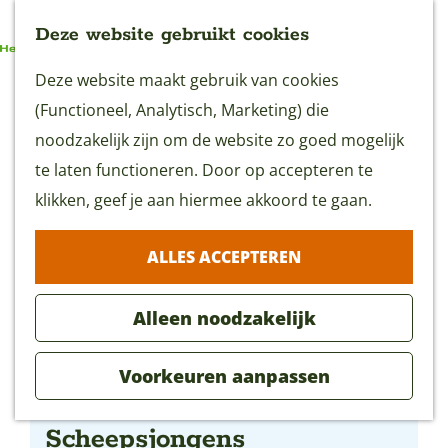
Deze website gebruikt cookies
G
Deze website maakt gebruik van cookies
MENU
a
(Functioneel, Analytisch, Marketing) die
n
noodzakelijk zijn om de website zo goed mogelijk
a
te laten functioneren. Door op accepteren te
a
klikken, geef je aan hiermee akkoord te gaan.
r
ALLES ACCEPTEREN
d
e
Alleen noodzakelijk
h
o
Voorkeuren aanpassen
m
Bootverhuur De
e
Scheepsjongens
p