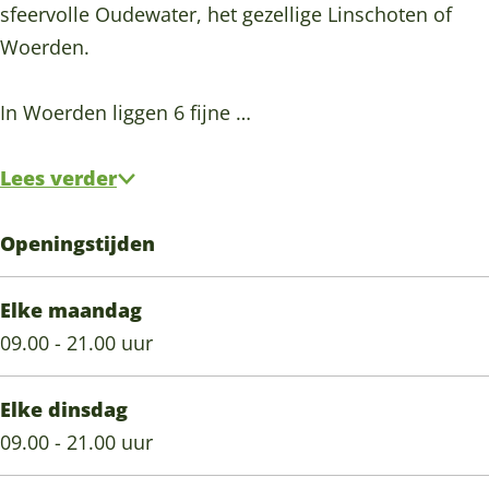
n
j
s
p
n
sfeervolle Oudewater, het gezellige Linschoten of
D
r
g
o
j
s
g
Woerden.
e
D
e
n
o
j
e
S
e
n
g
n
o
n
In Woerden liggen 6 fijne …
c
S
s
e
g
n
s
h
c
n
e
g
Lees verder
e
h
s
n
e
e
e
s
n
Openingstijden
p
e
s
s
p
Elke maandag
j
s
09.00 - 21.00 uur
o
j
n
o
Elke dinsdag
g
n
09.00 - 21.00 uur
e
g
n
e