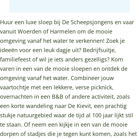
h
e
v
t
h
b
a
u
r
e
v
u
o
g
u
h
r
e
u
Huur een luxe sloep bij De Scheepsjongens en vaar
o
r
r
u
h
r
r
vanuit Woerden of Harmelen om de mooie
k
a
D
u
u
h
D
omgeving vanaf het water te verkennen! Zoek je
B
m
e
r
u
u
e
ideeën voor een leuk dagje uit? Bedrijfsuitje,
o
B
S
D
r
u
S
familiefeest of wil je iets anders gezelligs? Kom
o
o
c
e
D
r
c
varen in een van de mooie sloepen en ontdek de
t
o
h
S
e
D
h
omgeving vanaf het water. Combineer jouw
v
t
e
c
S
e
e
vaartochtje met een lekkere, verse picknick,
e
v
e
h
c
S
e
overnachten in een B&B of andere activiteit, zoals
r
e
p
e
h
c
p
een korte wandeling naar De Kievit, een prachtig
h
r
s
e
e
h
s
stukje natuurgebied waar de tijd al 100 jaar lijkt stil
u
h
j
p
e
e
j
te staan. Of neem een kijkje in een van de mooie
u
u
o
s
p
e
o
dorpen of stadjes die je tegen kunt komen, zoals het
r
u