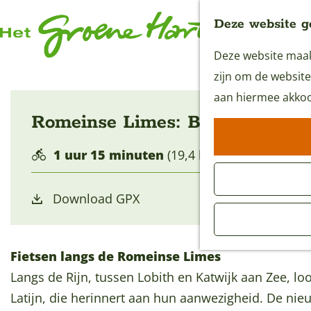
Deze website g
Deze website maakt
G
zijn om de website
a
aan hiermee akkoo
n
Romeinse Limes: Bodegraven -
a
a
1 uur 15 minuten
(19,4 km)
r
d
Download GPX
e
h
o
Fietsen langs de Romeinse Limes
m
Langs de Rijn, tussen Lobith en Katwijk aan Zee, loo
e
Latijn, die herinnert aan hun aanwezigheid. De nie