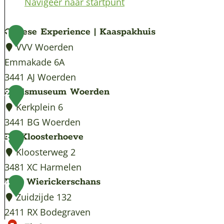
Navigeer naar startpunt
Cheese Experience | Kaaspakhuis
1
VVV Woerden
Emmakade 6A
3441 AJ Woerden
C
Stadsmuseum Woerden
2
h
Kerkplein 6
e
3441 BG Woerden
e
S
De Kloosterhoeve
3
s
t
Kloosterweg 2
e
a
3481 XC Harmelen
E
d
D
Fort Wierickerschans
4
x
s
e
Zuidzijde 132
p
m
K
2411 RX Bodegraven