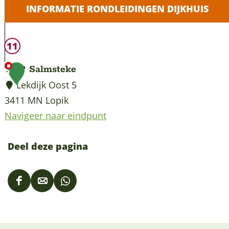
INFORMATIE RONDLEIDINGEN DIJKHUIS
D
11
i
TOP Salmsteke
3
j
Lekdijk Oost 5
k
3411 MN Lopik
h
Navigeer naar eindpunt
u
T
i
O
Deel deze pagina
s
P
J
S
a
D
D
D
a
a
e
e
e
l
r
e
e
e
m