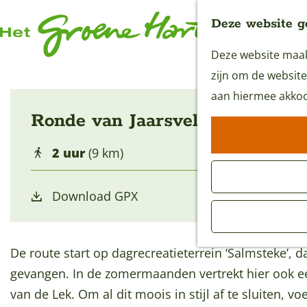
Deze website g
Deze website maakt
G
zijn om de website
a
aan hiermee akkoo
n
Ronde van Jaarsveld
a
a
2 uur
(9 km)
r
d
Download GPX
e
h
o
De route start op dagrecreatieterrein ‘Salmsteke’, d
m
gevangen. In de zomermaanden vertrekt hier ook ee
e
van de Lek. Om al dit moois in stijl af te sluiten, v