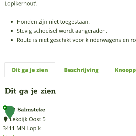
p
Lopikerhout’.
a
g
Honden zijn niet toegestaan.
e
Stevig schoeisel wordt aangeraden.
Route is niet geschikt voor kinderwagens en ro
Dit ga je zien
Beschrijving
Knoopp
Dit ga je zien
TOP Salmsteke
1
Lekdijk Oost 5
3411 MN Lopik