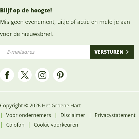
Blijf op de hoogte!
Mis geen evenement, uitje of actie en meld je aan
voor de nieuwsbrief.
E
VERSTUREN
-
m
a
F
X
I
P
i
a
H
n
i
l
c
e
s
n
a
Copyright © 2026 Het Groene Hart
e
t
t
t
d
|
|
|
Voor ondernemers
Disclaimer
Privacystatement
b
G
a
e
r
|
|
Colofon
Cookie voorkeuren
o
r
g
r
e
o
o
r
e