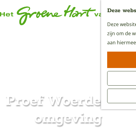
Deze websi
Deze website
G
zijn om de w
a
aan hiermee
n
a
a
r
d
e
Proef Woerden en
h
o
omgeving
m
e