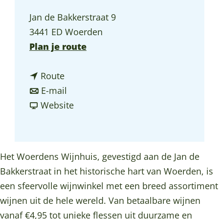
a
Jan de Bakkerstraat 9
g
3441 ED Woerden
e
n
Plan je route
a
n
a
Route
a
n
r
E-mail
a
a
v
W
Website
r
a
a
o
W
r
n
e
o
W
W
r
Het Woerdens Wijnhuis, gevestigd aan de Jan de
e
o
o
d
Bakkerstraat in het historische hart van Woerden, is
r
e
e
e
een sfeervolle wijnwinkel met een breed assortiment
d
r
r
n
wijnen uit de hele wereld. Van betaalbare wijnen
e
d
d
s
vanaf €4,95 tot unieke flessen uit duurzame en