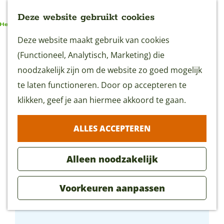
Deze website gebruikt cookies
G
Deze website maakt gebruik van cookies
MENU
a
(Functioneel, Analytisch, Marketing) die
n
noodzakelijk zijn om de website zo goed mogelijk
a
te laten functioneren. Door op accepteren te
a
klikken, geef je aan hiermee akkoord te gaan.
r
ALLES ACCEPTEREN
d
e
Alleen noodzakelijk
h
o
Voorkeuren aanpassen
m
Woerdens Wijnhuis
e
p