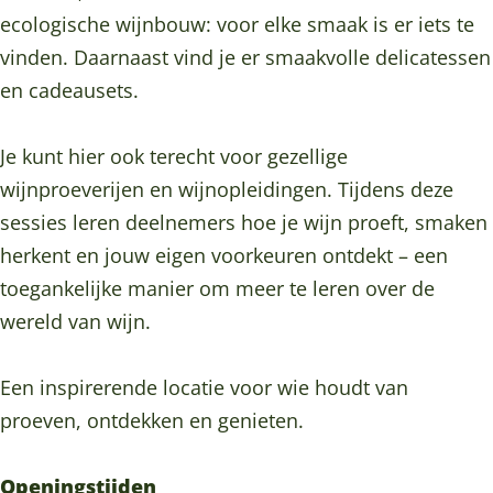
n
e
e
W
ecologische wijnbouw: voor elke smaak is er iets te
s
n
n
i
vinden. Daarnaast vind je er smaakvolle delicatessen
W
s
s
j
en cadeausets.
i
W
W
n
j
i
i
h
Je kunt hier ook terecht voor gezellige
n
j
j
u
wijnproeverijen en wijnopleidingen. Tijdens deze
h
n
n
i
sessies leren deelnemers hoe je wijn proeft, smaken
u
h
h
s
herkent en jouw eigen voorkeuren ontdekt – een
i
u
u
toegankelijke manier om meer te leren over de
s
i
i
wereld van wijn.
s
s
Een inspirerende locatie voor wie houdt van
proeven, ontdekken en genieten.
Openingstijden