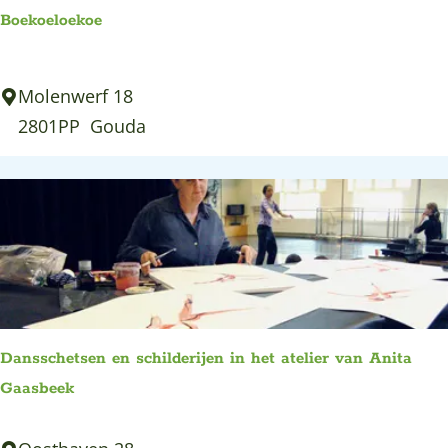
Boekoeloekoe
B
Molenwerf 18
o
2801PP
Gouda
e
k
o
e
l
o
e
Dansschetsen en schilderijen in het atelier van Anita
k
Gaasbeek
o
e