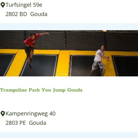
S
Turfsingel 59e
o
u
2802 BD
Gouda
u
p
d
p
a
e
n
e
n
k
a
Trampoline Park You Jump Gouda
n
o
T
Kampenringweg 40
ë
r
2803 PE
Gouda
n
a
i