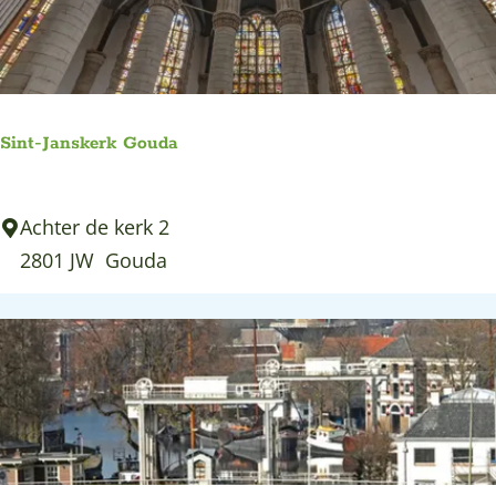
r
d
S
s
U
P
Sint-Janskerk Gouda
S
Achter de kerk 2
i
2801 JW
Gouda
n
t
-
J
a
n
s