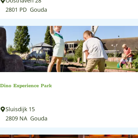
D
Oosthaven 28
a
2801 PD
Gouda
n
s
s
c
h
e
t
s
Dino Experience Park
e
n
D
Sluisdijk 15
e
i
2809 NA
Gouda
n
n
s
o