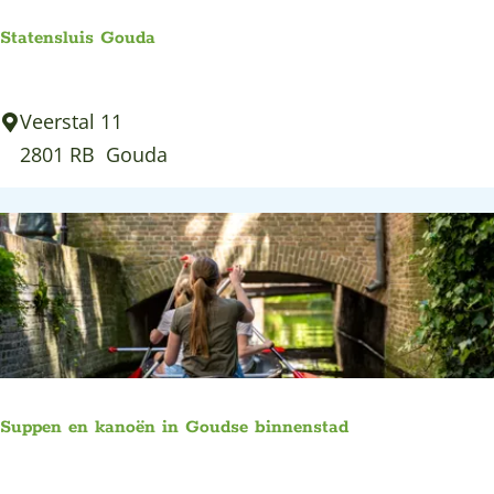
k
Statensluis Gouda
e
r
S
Veerstal 11
k
t
2801 RB
Gouda
G
a
o
t
u
e
d
n
a
s
l
u
i
Suppen en kanoën in Goudse binnenstad
s
G