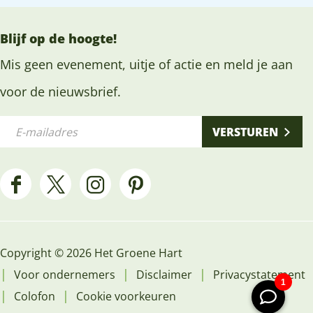
m
n
p
G
Blijf op de hoogte!
o
o
Mis geen evenement, uitje of actie en meld je aan
l
u
i
voor de nieuwsbrief.
d
n
s
E
e
VERSTUREN
e
-
P
b
m
a
i
a
F
X
I
P
r
n
i
a
H
n
i
k
n
l
c
e
s
n
Y
e
a
Copyright © 2026 Het Groene Hart
e
t
t
t
o
n
d
|
|
|
Voor ondernemers
Disclaimer
Privacystatement
b
G
a
e
u
s
r
|
|
Colofon
Cookie voorkeuren
o
r
g
r
J
t