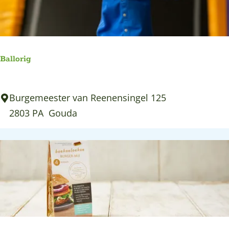
j
e
p
e
r
:
o
p
Ballorig
:
B
Burgemeester van Reenensingel 125
a
2803 PA
Gouda
l
l
o
r
i
g