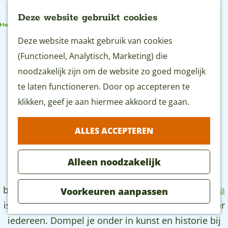
Deze website gebruikt cookies
G
Deze website maakt gebruik van cookies
MENU
a
(Functioneel, Analytisch, Marketing) die
n
noodzakelijk zijn om de website zo goed mogelijk
Alle attracties in Gouda
a
te laten functioneren. Door op accepteren te
ONTDEK WAT JE KUNT DOEN IN HET GROENE HART
a
klikken, geef je aan hiermee akkoord te gaan.
r
Wat te doen in Gouda
ALLES ACCEPTEREN
d
Gouda staat bekend als een stad vol
ambacht
,
e
cultuur en historie. De stad in het hart van het
Alleen noodzakelijk
h
Groene Hart bruist van de activiteiten en
o
bezienswaardigheden. Tijdens je bezoek aan
Gouda
Voorkeuren aanpassen
m
is er genoeg te zien, doen, proeven en beleven voor
e
iedereen. Dompel je onder in kunst en historie bij
p