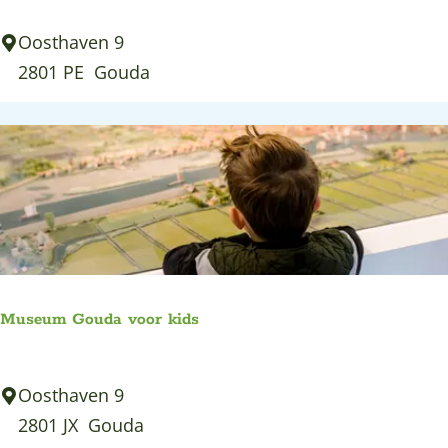
o
M
Oosthaven 9
u
u
2801 PE
Gouda
d
s
a
e
u
m
G
o
u
d
Museum Gouda voor kids
a
M
Oosthaven 9
u
2801 JX
Gouda