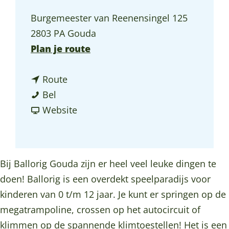
a
Burgemeester van Reenensingel 125
g
2803 PA Gouda
e
n
Plan je route
a
n
a
Route
B
a
r
Bel
a
a
v
B
Website
l
r
a
a
l
B
n
l
o
a
B
l
Bij Ballorig Gouda zijn er heel veel leuke dingen te
r
l
a
o
doen! Ballorig is een overdekt speelparadijs voor
i
l
l
r
kinderen van 0 t/m 12 jaar. Je kunt er springen op de
g
o
l
i
megatrampoline, crossen op het autocircuit of
r
o
g
klimmen op de spannende klimtoestellen! Het is een