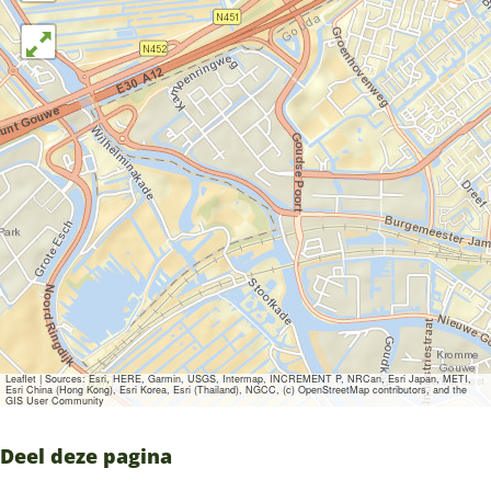
Leaflet
|
Sources: Esri, HERE, Garmin, USGS, Intermap, INCREMENT P, NRCan, Esri Japan, METI,
Esri China (Hong Kong), Esri Korea, Esri (Thailand), NGCC, (c) OpenStreetMap contributors, and the
GIS User Community
Deel deze pagina