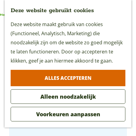
Deze website gebruikt cookies
G
Deze website maakt gebruik van cookies
MENU
a
(Functioneel, Analytisch, Marketing) die
n
noodzakelijk zijn om de website zo goed mogelijk
a
te laten functioneren. Door op accepteren te
a
klikken, geef je aan hiermee akkoord te gaan.
r
ALLES ACCEPTEREN
d
e
Alleen noodzakelijk
h
o
Voorkeuren aanpassen
m
Ballorig
e
p