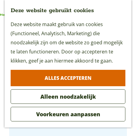
Deze website gebruikt cookies
G
Deze website maakt gebruik van cookies
MENU
a
(Functioneel, Analytisch, Marketing) die
n
noodzakelijk zijn om de website zo goed mogelijk
a
te laten functioneren. Door op accepteren te
a
klikken, geef je aan hiermee akkoord te gaan.
r
ALLES ACCEPTEREN
d
e
Alleen noodzakelijk
h
o
Voorkeuren aanpassen
m
Melktap Fleur & Geur
e
p