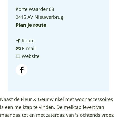
a
Korte Waarder 68
g
2415 AV Nieuwerbrug
e
n
Plan je route
a
n
a
Route
a
n
r
E-mail
a
a
v
M
Website
r
a
a
e
M
r
n
l
F
e
M
M
k
a
l
e
e
t
c
k
l
l
a
e
Naast de Fleur & Geur winkel met woonaccessoires
t
k
k
p
b
is een melktap te vinden. De melktap levert van
a
t
t
F
o
maandag tot en met zaterdag van 's ochtends vroeg