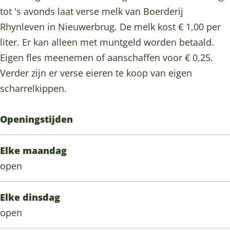
p
a
a
l
o
tot 's avonds laat verse melk van Boerderij
F
p
p
e
k
Rhynleven in Nieuwerbrug. De melk kost € 1,00 per
l
F
F
u
M
liter. Er kan alleen met muntgeld worden betaald.
e
l
l
r
e
Eigen fles meenemen of aanschaffen voor € 0,25.
u
e
e
&
l
Verder zijn er verse eieren te koop van eigen
r
u
u
G
k
scharrelkippen.
&
r
r
e
t
G
&
&
u
a
Openingstijden
e
G
G
r
p
u
e
e
F
Elke maandag
r
u
u
l
open
r
r
e
u
Elke dinsdag
r
open
&