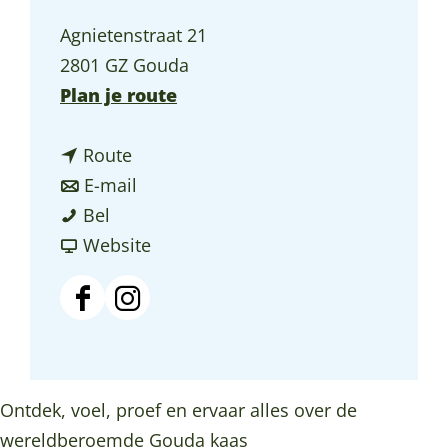
a
Agnietenstraat 21
g
2801 GZ Gouda
e
n
Plan je route
a
n
a
Route
a
n
r
E-mail
G
a
a
G
Bel
o
r
a
v
o
Website
u
G
r
a
u
d
o
G
n
d
F
I
a
u
o
G
a
a
n
C
d
u
o
C
c
s
h
a
d
u
h
e
t
Ontdek, voel, proef en ervaar alles over de
e
C
a
d
e
b
a
wereldberoemde Gouda kaas