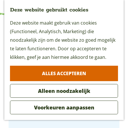
Deze website gebruikt cookies
G
Deze website maakt gebruik van cookies
MENU
a
(Functioneel, Analytisch, Marketing) die
n
noodzakelijk zijn om de website zo goed mogelijk
a
te laten functioneren. Door op accepteren te
a
klikken, geef je aan hiermee akkoord te gaan.
r
ALLES ACCEPTEREN
d
e
Alleen noodzakelijk
h
o
Voorkeuren aanpassen
m
Gouda Cheese Experience
e
p