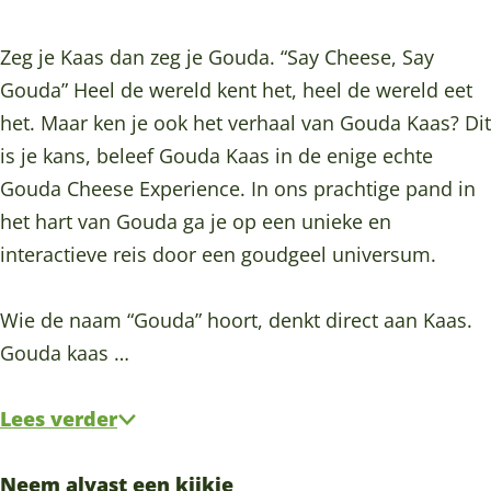
e
h
C
a
e
o
g
s
e
h
C
s
o
r
Zeg je Kaas dan zeg je Gouda. “Say Cheese, Say
e
e
e
h
e
k
a
Gouda” Heel de wereld kent het, heel de wereld eet
E
s
e
e
E
G
m
het. Maar ken je ook het verhaal van Gouda Kaas? Dit
x
e
s
e
x
o
G
is je kans, beleef Gouda Kaas in de enige echte
p
E
e
s
p
u
o
Gouda Cheese Experience. In ons prachtige pand in
e
x
E
e
e
d
u
het hart van Gouda ga je op een unieke en
r
p
x
E
r
a
d
interactieve reis door een goudgeel universum.
i
e
p
x
i
C
a
e
r
e
p
e
h
C
Wie de naam “Gouda” hoort, denkt direct aan Kaas.
n
i
r
e
n
e
h
Gouda kaas …
c
e
i
r
c
e
e
e
n
e
i
e
s
e
Lees verder
c
n
e
e
s
e
c
n
E
e
Neem alvast een kijkje