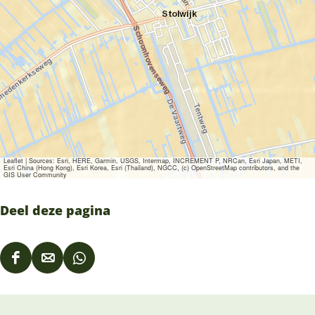
Leaflet
|
Sources: Esri, HERE, Garmin, USGS, Intermap, INCREMENT P, NRCan, Esri Japan, METI,
Esri China (Hong Kong), Esri Korea, Esri (Thailand), NGCC, (c) OpenStreetMap contributors, and the
GIS User Community
Deel deze pagina
D
D
D
e
e
e
e
e
e