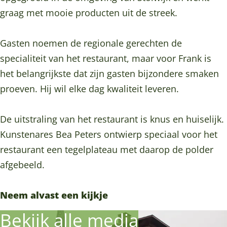
a
u
a
t
a
graag met mooie producten uit de streek.
n
r
u
a
n
t
a
r
u
t
Gasten noemen de regionale gerechten de
D
n
a
r
D
specialiteit van het restaurant, maar voor Frank is
e
t
n
a
e
het belangrijkste dat zijn gasten bijzondere smaken
N
D
t
n
N
proeven. Hij wil elke dag kwaliteit leveren.
i
e
D
t
i
e
N
e
D
e
De uitstraling van het restaurant is knus en huiselijk.
u
i
N
e
u
Kunstenares Bea Peters ontwierp speciaal voor het
w
e
i
N
w
restaurant een tegelplateau met daarop de polder
e
u
e
i
e
afgebeeld.
P
w
u
e
P
o
e
w
u
o
Neem alvast een kijkje
l
P
e
w
l
Bekijk alle media
d
o
P
e
d