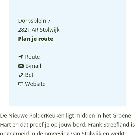
a
g
Dorpsplein 7
e
2821 AR Stolwijk
n
Plan je route
a
n
a
Route
a
n
r
E-mail
R
a
a
R
Bel
e
r
a
v
e
Website
s
R
r
a
s
t
e
R
n
t
a
s
e
R
a
De Nieuwe PolderKeuken ligt midden in het Groene
u
t
s
e
u
Hart en dat proef je op jouw bord. Frank Streefland is
r
a
t
s
r
opgegroeid in de omgeving van Stolwijk en werkt