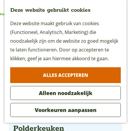
Deze website gebruikt cookies
G
Deze website maakt gebruik van cookies
MENU
a
(Functioneel, Analytisch, Marketing) die
n
noodzakelijk zijn om de website zo goed mogelijk
a
te laten functioneren. Door op accepteren te
a
klikken, geef je aan hiermee akkoord te gaan.
r
ALLES ACCEPTEREN
d
e
Alleen noodzakelijk
h
o
Voorkeuren aanpassen
m
Restaurant De Nieuwe
e
Polderkeuken
p