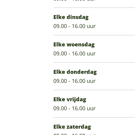
l
e
a
i
r
l
e
j
i
Elke dinsdag
l
D
j
09.00 - 16.00 uur
o
D
r
o
Elke woensdag
u
r
09.00 - 16.00 uur
v
u
a
v
Elke donderdag
e
a
09.00 - 16.00 uur
l
e
l
Elke vrijdag
09.00 - 16.00 uur
Elke zaterdag