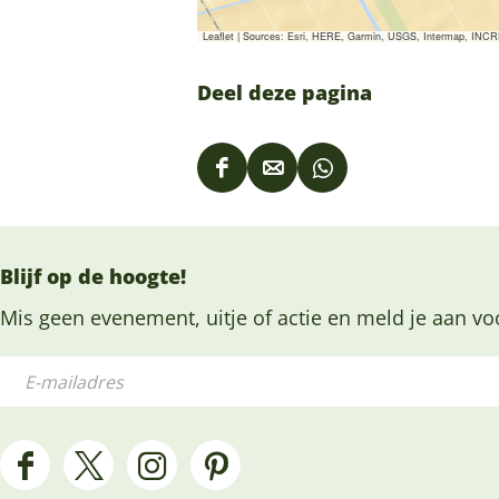
Leaflet
|
Sources: Esri, HERE, Garmin, USGS, Intermap, INCREM
Deel deze pagina
D
D
D
e
e
e
e
e
e
Blijf op de hoogte!
l
l
l
d
d
d
Mis geen evenement, uitje of actie en meld je aan vo
e
e
e
E
z
z
z
-
e
e
e
m
p
p
p
a
F
X
I
P
a
a
a