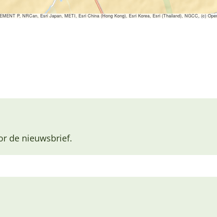
ENT P, NRCan, Esri Japan, METI, Esri China (Hong Kong), Esri Korea, Esri (Thailand), NGCC, (c) Ope
or de nieuwsbrief.