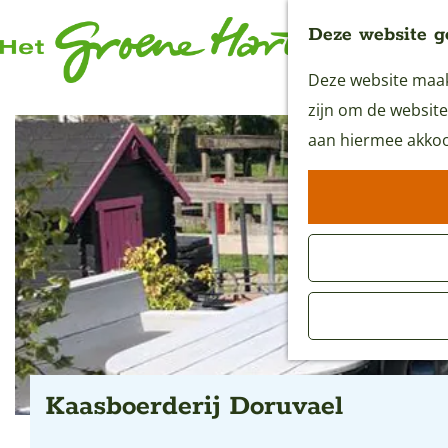
Deze website g
Deze website maakt
G
zijn om de website
a
aan hiermee akkoo
n
a
a
r
d
e
h
o
m
Kaasboerderij Doruvael
e