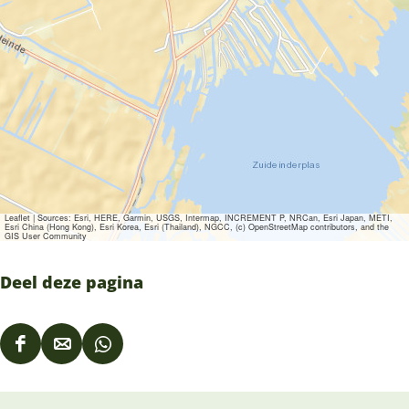
g
Leaflet
|
Sources: Esri, HERE, Garmin, USGS, Intermap, INCREMENT P, NRCan, Esri Japan, METI,
Esri China (Hong Kong), Esri Korea, Esri (Thailand), NGCC, (c) OpenStreetMap contributors, and the
GIS User Community
Deel deze pagina
D
D
D
e
e
e