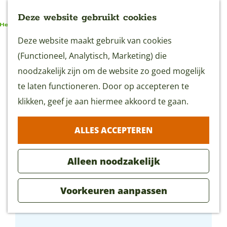
Deze website gebruikt cookies
G
Deze website maakt gebruik van cookies
MENU
a
(Functioneel, Analytisch, Marketing) die
n
noodzakelijk zijn om de website zo goed mogelijk
a
te laten functioneren. Door op accepteren te
a
klikken, geef je aan hiermee akkoord te gaan.
r
ALLES ACCEPTEREN
d
e
Alleen noodzakelijk
h
o
Voorkeuren aanpassen
m
Bistro de eerste aanleg
e
p