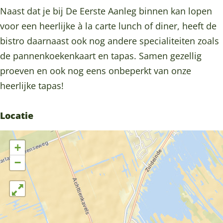
e
d
o
r
e
Naast dat je bij De Eerste Aanleg binnen kan lopen
e
e
d
o
e
voor een heerlijke à la carte lunch of diner, heeft de
r
e
e
d
r
bistro daarnaast ook nog andere specialiteiten zoals
s
e
e
e
s
de pannenkoekenkaart en tapas. Samen gezellig
t
r
e
e
t
proeven en ook nog eens onbeperkt van onze
e
s
r
e
e
heerlijke tapas!
a
t
s
r
a
a
e
t
s
a
Locatie
n
a
e
t
n
l
a
a
e
l
+
e
n
a
a
e
−
g
l
n
a
g
e
l
n
g
e
l
g
e