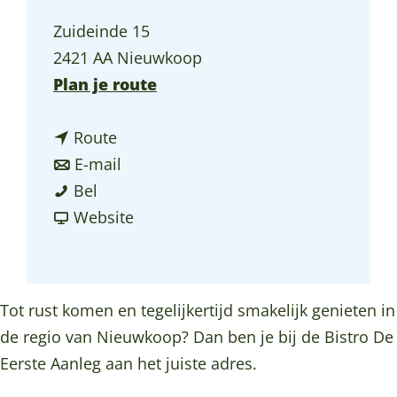
a
Zuideinde 15
g
2421 AA Nieuwkoop
e
n
Plan je route
a
n
a
Route
a
n
r
E-mail
B
a
a
B
Bel
i
r
a
v
i
Website
s
B
r
a
s
t
i
B
n
t
r
s
i
B
r
Tot rust komen en tegelijkertijd smakelijk genieten in
o
t
s
i
o
de regio van Nieuwkoop? Dan ben je bij de Bistro De
d
r
t
s
d
Eerste Aanleg aan het juiste adres.
e
o
r
t
e