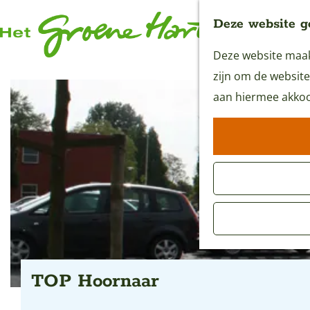
Deze website g
Deze website maakt
G
zijn om de website
a
aan hiermee akkoo
n
a
a
r
d
e
h
o
m
TOP Hoornaar
e