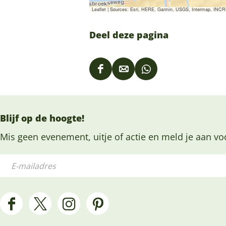
Leaflet
|
Sources: Esri, HERE, Garmin, USGS, Intermap, INCREM
Deel deze pagina
D
D
D
e
e
e
e
e
e
Blijf op de hoogte!
l
l
l
d
d
d
Mis geen evenement, uitje of actie en meld je aan vo
e
e
e
E
z
z
z
-
e
e
e
m
p
p
p
a
F
X
I
P
a
a
a
i
a
H
n
i