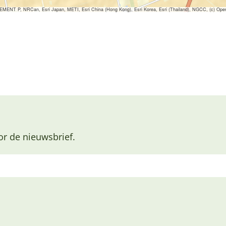
ENT P, NRCan, Esri Japan, METI, Esri China (Hong Kong), Esri Korea, Esri (Thailand), NGCC, (c) Ope
or de nieuwsbrief.