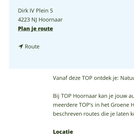
p
Dirk IV Plein 5
a
4223 NJ Hoornaar
g
n
Plan je route
e
a
n
a
Route
a
r
a
T
r
O
Vanaf deze TOP ontdek je: Natuu
T
P
O
H
Bij TOP Hoornaar kan je jouw aut
P
o
meerdere TOP's in het Groene Ha
H
o
beschreven routes die je laten
o
r
o
n
Locatie