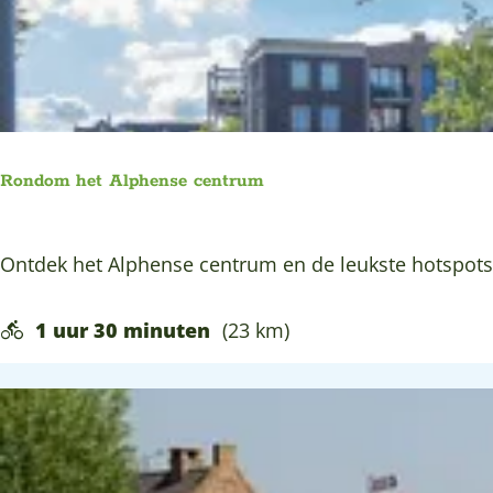
e
t
r
k
e
o
j
e
p
e
r
:
o
p
Rondom het Alphense centrum
:
R
Ontdek het Alphense centrum en de leukste hotspots
o
n
1 uur 30 minuten
(23 km)
d
o
m
h