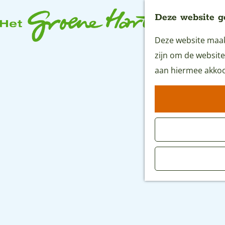
Deze website g
Deze website maakt
G
zijn om de website
a
aan hiermee akkoo
n
a
a
r
d
e
h
o
m
e