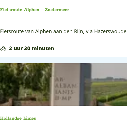
u
s
m
Fietsroute Alphen - Zoetermeer
e
n
F
Fietsroute van Alphen aan den Rijn, via Hazerswoude
H
i
o
e
2 uur 30 minuten
l
t
l
s
a
r
n
o
d
u
s
t
e
e
p
A
l
Hollandse Limes
l
a