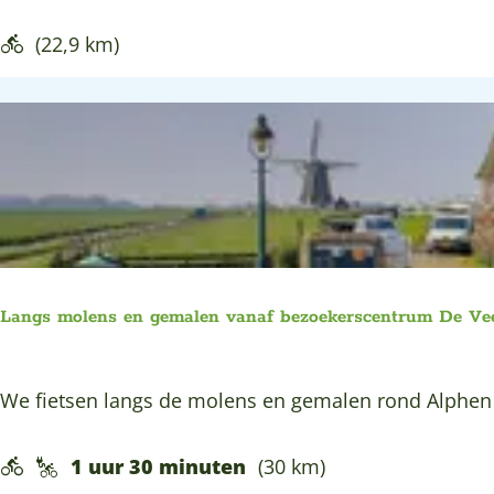
e
S
(22,9 km)
m
a
a
k
v
a
n
d
Langs molens en gemalen vanaf bezoekerscentrum De Ve
e
4
L
We fietsen langs de molens en gemalen rond Alphen aa
A
a
m
n
1 uur 30 minuten
(30 km)
b