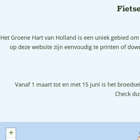
p
Fiets
a
g
e
Het Groene Hart van Holland is een uniek gebied om i
op deze website zijn eenvoudig te printen of d
Vanaf 1 maart tot en met 15 juni is het broed
Check dus
+