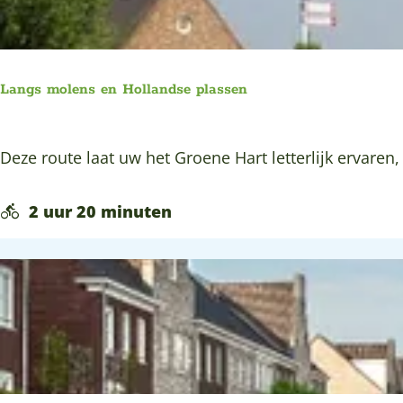
e
t
A
l
Langs molens en Hollandse plassen
p
h
L
Deze route laat uw het Groene Hart letterlijk ervaren,
e
a
n
n
2 uur 20 minuten
s
g
e
s
c
m
e
o
n
l
t
e
r
n