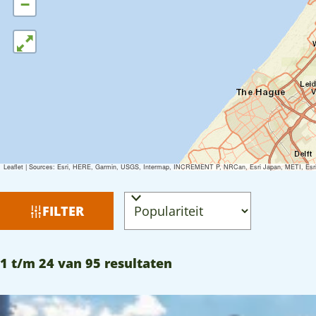
−
Leaflet
|
Sources: Esri, HERE, Garmin, USGS, Intermap, INCREMENT P, NRCan, Esri Japan, METI, Esri Ch
W
S
FILTER
a
o
r
t
S
1 t/m 24 van 95 resultaten
t
z
o
e
o
r
e