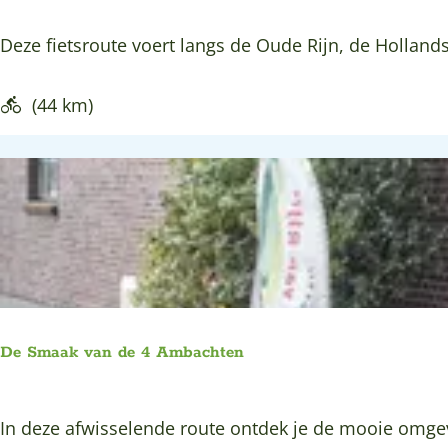
p
s
H
Deze fietsroute voert langs de Oude Rijn, de Hollands
h
s
o
e
e
l
(44 km)
n
n
l
-
a
Z
n
o
d
e
s
t
e
e
L
r
i
m
De Smaak van de 4 Ambachten
m
e
e
e
D
In deze afwisselende route ontdek je de mooie omgevi
s
r