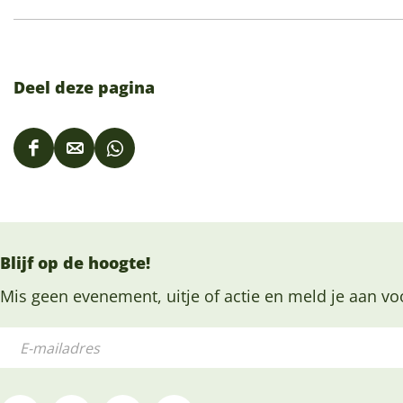
Deel deze pagina
D
D
D
e
e
e
e
e
e
l
l
l
Blijf op de hoogte!
d
d
d
e
e
e
Mis geen evenement, uitje of actie en meld je aan vo
z
z
z
E
e
e
e
-
p
p
p
m