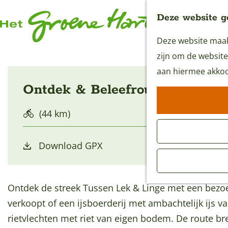
Deze website g
Deze website maakt
G
zijn om de website
a
aan hiermee akkoo
n
Ontdek & Beleefroute
a
a
(44 km)
r
d
Download GPX
e
h
o
Ontdek de streek Tussen Lek & Linge met een bezo
m
verkoopt of een ijsboerderij met ambachtelijk ijs 
e
rietvlechten met riet van eigen bodem. De route br