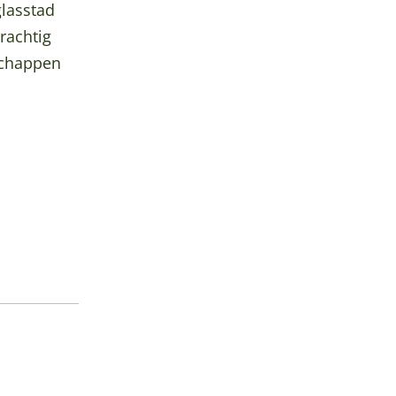
glasstad
rachtig
dschappen