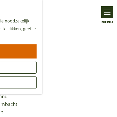
ie noodzakelijk
MENU
te klikken, geef je
hand
 ambacht
an