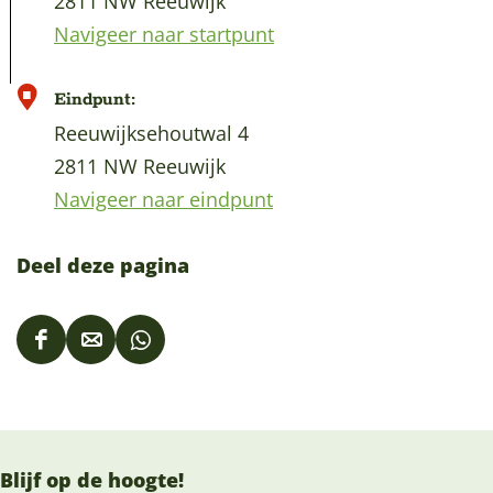
2811 NW Reeuwijk
Navigeer naar startpunt
Eindpunt:
Reeuwijksehoutwal 4
2811 NW Reeuwijk
Navigeer naar eindpunt
Deel deze pagina
D
D
D
e
e
e
e
e
e
l
l
l
Blijf op de hoogte!
d
d
d