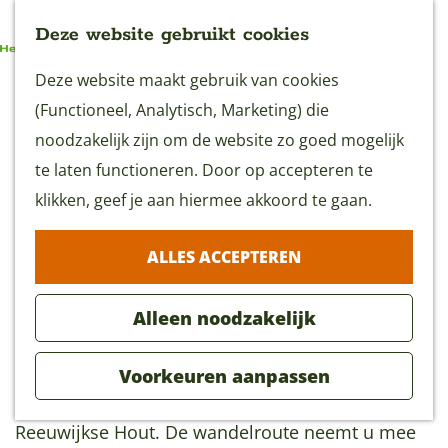
Deze website gebruikt cookies
G
Deze website maakt gebruik van cookies
MENU
a
(Functioneel, Analytisch, Marketing) die
n
noodzakelijk zijn om de website zo goed mogelijk
a
te laten functioneren. Door op accepteren te
Reeuwijkse Hout
a
klikken, geef je aan hiermee akkoord te gaan.
wandelroute
r
2 uur 30 minuten
(11 km)
ALLES ACCEPTEREN
d
e
Alleen noodzakelijk
Download GPX
h
o
Voorkeuren aanpassen
m
Wandelroute door het recreatiegebied de
e
Reeuwijkse Hout. De wandelroute neemt u mee
p