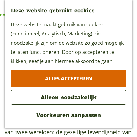
Deze website gebruikt cookies
G
Deze website maakt gebruik van cookies
MENU
a
(Functioneel, Analytisch, Marketing) die
n
noodzakelijk zijn om de website zo goed mogelijk
a
te laten functioneren. Door op accepteren te
De Smaak van Stad naar
a
klikken, geef je aan hiermee akkoord te gaan.
Streek
r
6 uur
(46 km)
ALLES ACCEPTEREN
d
e
Alleen noodzakelijk
Download GPX
h
o
Voorkeuren aanpassen
m
Deze gevarieerde dagtocht combineert het beste
e
van twee werelden: de gezellige levendigheid van
p