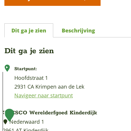
p
a
g
e
Dit ga je zien
Beschrijving
Dit ga je zien
Startpunt:
Hoofdstraat 1
2931 CA Krimpen aan de Lek
Navigeer naar startpunt
UNESCO Werelderfgoed Kinderdijk
1
Nederwaard 1
2961 AT Kinderdijk