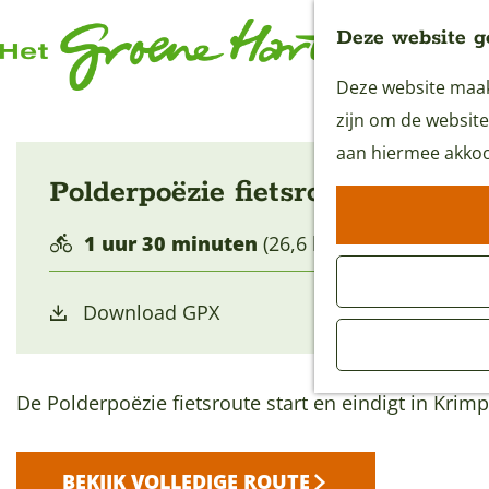
Deze website g
Deze website maakt
G
zijn om de website
a
aan hiermee akkoo
n
Polderpoëzie fietsroute
a
a
1 uur 30 minuten
(26,6 km)
r
d
Download GPX
e
h
o
De Polderpoëzie fietsroute start en eindigt in Krim
m
e
BEKIJK VOLLEDIGE ROUTE