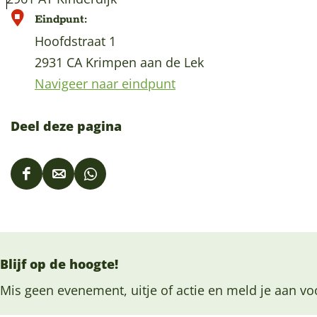
U
Eindpunt:
N
Hoofdstraat 1
E
2931 CA Krimpen aan de Lek
S
Navigeer naar eindpunt
C
O
Deel deze pagina
W
e
D
D
D
r
e
e
e
e
e
e
e
l
l
l
l
d
Blijf op de hoogte!
d
d
d
e
e
e
e
Mis geen evenement, uitje of actie en meld je aan vo
r
z
z
z
f