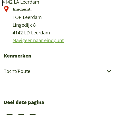
L
t
4142 LA Leerdam
e
a
R
Eindpunt:
e
u
e
TOP Leerdam
r
r
s
Lingedijk 8
d
a
t
4142 LD Leerdam
a
n
a
Navigeer naar eindpunt
m
t
u
'
r
Kenmerken
t
a
V
n
Tocht/Route
e
t
e
d
r
e
h
B
Deel deze pagina
u
e