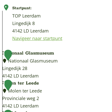
Startpunt:
TOP Leerdam
Lingedijk 8
4142 LD Leerdam
Navigeer naar startpunt
Nationaal Glasmuseum
1
Nationaal Glasmuseum
Lingedijk 28
4142 LD Leerdam
N
Molen ter Leede
2
a
Molen ter Leede
t
Provinciale weg 2
i
4142 LD Leerdam