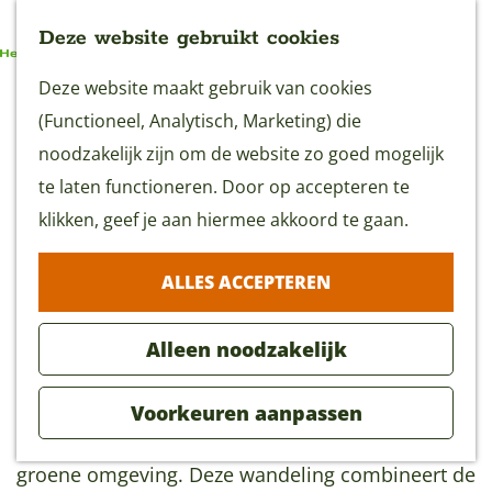
Deze website gebruikt cookies
G
Deze website maakt gebruik van cookies
MENU
a
(Functioneel, Analytisch, Marketing) die
n
noodzakelijk zijn om de website zo goed mogelijk
a
te laten functioneren. Door op accepteren te
Langs Stad & Land -
a
klikken, geef je aan hiermee akkoord te gaan.
Rondje Leerdam
r
(10 km)
ALLES ACCEPTEREN
d
e
Alleen noodzakelijk
Download GPX
h
o
Voorkeuren aanpassen
m
Mooie wandelroute door Leerdam en haar
e
groene omgeving. Deze wandeling combineert de
p