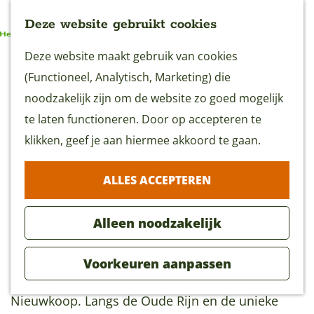
Deze website gebruikt cookies
G
Deze website maakt gebruik van cookies
MENU
a
(Functioneel, Analytisch, Marketing) die
n
noodzakelijk zijn om de website zo goed mogelijk
a
te laten functioneren. Door op accepteren te
De Smaak van Nieuwkoop
a
klikken, geef je aan hiermee akkoord te gaan.
5 uur
(35 km)
r
ALLES ACCEPTEREN
d
Download GPX
e
Alleen noodzakelijk
h
o
Ontdek vanuit Alphen aan den Rijn de natuurrijke
Voorkeuren aanpassen
m
Nieuwkoopse Plassen en het pittoreske
e
Nieuwkoop. Langs de Oude Rijn en de unieke
p