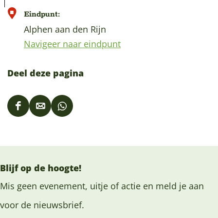
Eindpunt:
Alphen aan den Rijn
Navigeer naar eindpunt
Deel deze pagina
D
D
D
e
e
e
e
e
e
l
l
l
Blijf op de hoogte!
d
d
d
e
e
e
Mis geen evenement, uitje of actie en meld je aan
z
z
z
voor de nieuwsbrief.
e
e
e