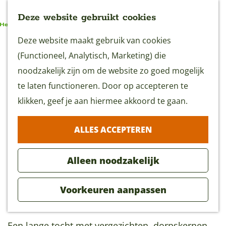
Deze website gebruikt cookies
G
Deze website maakt gebruik van cookies
MENU
a
(Functioneel, Analytisch, Marketing) die
n
noodzakelijk zijn om de website zo goed mogelijk
a
te laten functioneren. Door op accepteren te
Vaarcircuit De Ronde
a
klikken, geef je aan hiermee akkoord te gaan.
Venen (40 km)
r
4 uur
(40 km)
ALLES ACCEPTEREN
d
e
Alleen noodzakelijk
h
o
Vaarcircuit De Ronde Venen
(ca 40 km. voor
Voorkeuren aanpassen
m
kano en fluisterboot)
e
p
Een lange tocht met vergezichten, dorpskernen