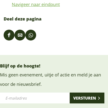
Navigeer naar eindpunt
Deel deze pagina
D
D
D
e
e
e
e
e
e
l
l
l
Blijf op de hoogte!
d
d
d
e
e
e
Mis geen evenement, uitje of actie en meld je aan
z
z
z
voor de nieuwsbrief.
e
e
e
E
p
p
p
VERSTUREN
-
a
a
a