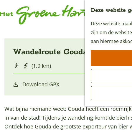
Deze website g
Deze website maakt
G
zijn om de website
a
aan hiermee akkoo
n
Wandelroute Gouda Bierstad
a
a
(1,9 km)
r
d
Download GPX
e
h
o
Wat bijna niemand weet: Gouda heeft een roemrijk 
m
in van de stad! Tijdens je wandeling komt de bierh
e
Ontdek hoe Gouda de grootste exporteur van bier we