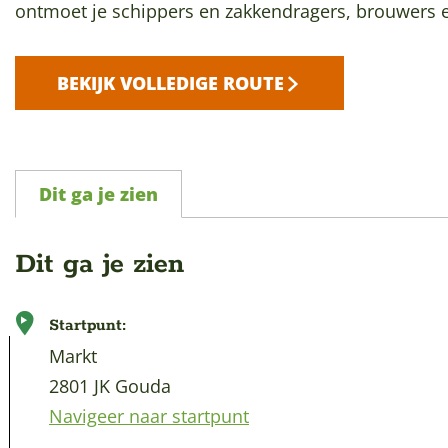
p
ontmoet je schippers en zakkendragers, brouwers 
a
g
BEKIJK VOLLEDIGE ROUTE
e
Dit ga je zien
Dit ga je zien
Startpunt:
Markt
2801 JK Gouda
Navigeer naar startpunt