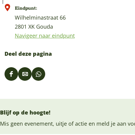
Eindpunt:
Wilhelminastraat 66
2801 XK Gouda
Navigeer naar eindpunt
Deel deze pagina
D
D
D
e
e
e
e
e
e
l
l
l
Blijf op de hoogte!
d
d
d
e
e
e
Mis geen evenement, uitje of actie en meld je aan vo
z
z
z