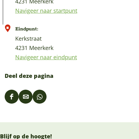
4231 Meerkerk
Navigeer naar startpunt
Eindpunt:
Kerkstraat
4231 Meerkerk
Navigeer naar eindpunt
Deel deze pagina
D
D
D
e
e
e
e
e
e
l
l
l
Blijf op de hoogte!
d
d
d