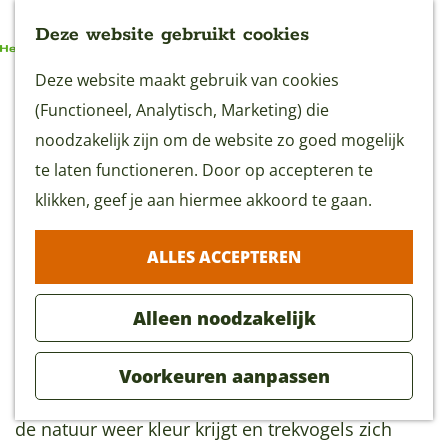
Deze website gebruikt cookies
G
Deze website maakt gebruik van cookies
MENU
a
(Functioneel, Analytisch, Marketing) die
n
noodzakelijk zijn om de website zo goed mogelijk
a
te laten functioneren. Door op accepteren te
Sprinkhaanzangerroute
a
klikken, geef je aan hiermee akkoord te gaan.
(15 km)
r
ALLES ACCEPTEREN
d
Download GPX
e
Alleen noodzakelijk
h
o
De mooiste periode voor deze lange route door
Voorkeuren aanpassen
m
de Vijfheerenlanden? Zonder twijfel de lente, als
e
de natuur weer kleur krijgt en trekvogels zich
p