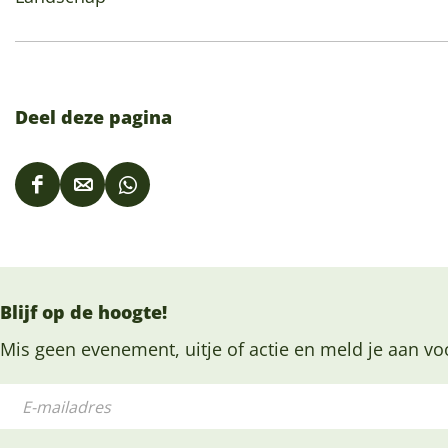
Deel deze pagina
D
D
D
e
e
e
e
e
e
l
l
l
Blijf op de hoogte!
d
d
d
e
e
e
Mis geen evenement, uitje of actie en meld je aan vo
z
z
z
E
e
e
e
-
p
p
p