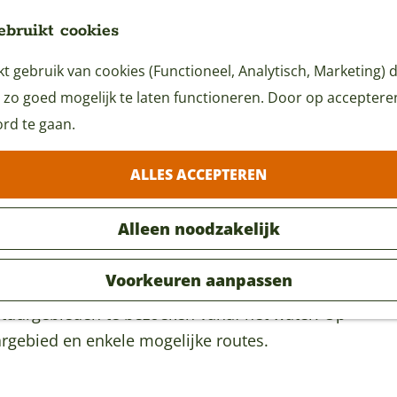
ebruikt cookies
 gebruik van cookies (Functioneel, Analytisch, Marketing) d
 zo goed mogelijk te laten functioneren. Door op accepteren 
rd te gaan.
er Laan
ALLES ACCEPTEREN
Alleen noodzakelijk
Voorkeuren aanpassen
ste waterrijkste gebied van Nederland. Een ideaal ui
atuurgebieden te bezoeken vanaf het water. Op
argebied en enkele mogelijke routes.