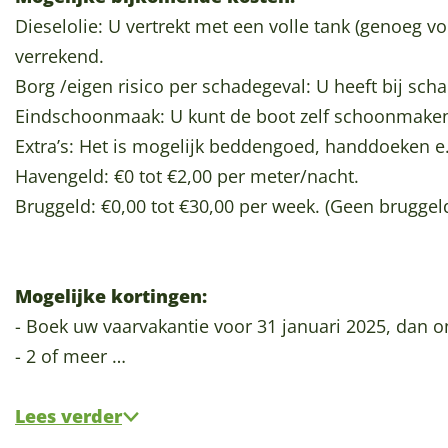
p
Dieselolie: U vertrekt met een volle tank (genoeg v
a
verrekend.
g
Borg /eigen risico per schadegeval: U heeft bij sc
e
Eindschoonmaak: U kunt de boot zelf schoonmaken
Extra’s: Het is mogelijk beddengoed, handdoeken e.
Havengeld: €0 tot €2,00 per meter/nacht.
Bruggeld: €0,00 tot €30,00 per week. (Geen bruggel
Mogelijke kortingen:
- Boek uw vaarvakantie voor 31 januari 2025, dan 
- 2 of meer …
Lees verder