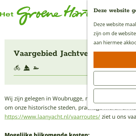
Deze website g
Deze website maakt
G
zijn om de website
a
aan hiermee akkoo
n
Vaargebied Jachtverhuur van d
a
a
r
d
e
Wij zijn gelegen in Woubrugge, midden in het groot
h
om onze historische steden, prachtige meren en n
o
https://www.laanyacht.nl/vaarroutes/
ziet u ons va
m
e
Mogelijke bijkomende kosten: