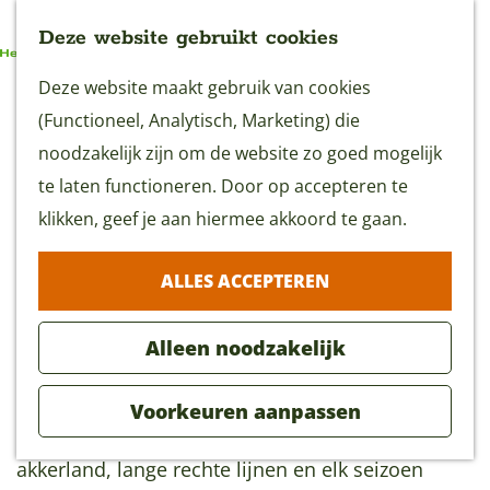
Deze website gebruikt cookies
G
Deze website maakt gebruik van cookies
MENU
a
(Functioneel, Analytisch, Marketing) die
n
noodzakelijk zijn om de website zo goed mogelijk
a
te laten functioneren. Door op accepteren te
Zwetpolder wandelroute
a
klikken, geef je aan hiermee akkoord te gaan.
(5,5 km)
r
ALLES ACCEPTEREN
d
Download GPX
e
Alleen noodzakelijk
h
o
Langs de Zwetpolderroute kunt u de
Voorkeuren aanpassen
m
Vierambachtspolder ontdekken met het ruige
e
akkerland, lange rechte lijnen en elk seizoen
p