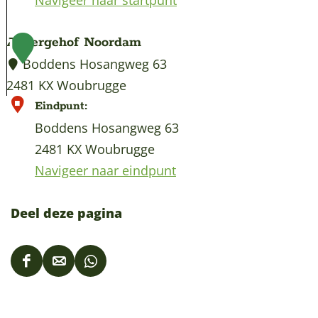
Navigeer naar startpunt
Aspergehof Noordam
1
Boddens Hosangweg 63
2481 KX Woubrugge
A
Eindpunt:
s
Boddens Hosangweg 63
p
2481 KX Woubrugge
e
Navigeer naar eindpunt
r
g
Deel deze pagina
e
h
D
D
D
o
e
e
e
f
e
e
e