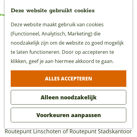
Deze website gebruikt cookies
G
Deze website maakt gebruik van cookies
MENU
a
(Functioneel, Analytisch, Marketing) die
n
noodzakelijk zijn om de website zo goed mogelijk
a
te laten functioneren. Door op accepteren te
Linschotenroute
a
klikken, geef je aan hiermee akkoord te gaan.
5 uur
(19 km)
r
ALLES ACCEPTEREN
d
Download GPX
e
Alleen noodzakelijk
h
o
De Linschotenroute is een kanoroute van 19 km
Voorkeuren aanpassen
m
met een vaartijd van circa 3 tot 6 uur. Start:
e
Routepunt Linschoten of Routepunt Stadskantoor
p