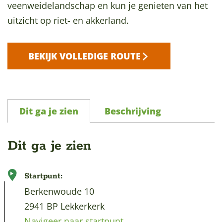
veenweidelandschap en kun je genieten van het
a
uitzicht op riet- en akkerland.
g
e
BEKIJK VOLLEDIGE ROUTE
Dit ga je zien
Beschrijving
Dit ga je zien
Startpunt:
Berkenwoude 10
2941 BP Lekkerkerk
Navigeer naar startpunt