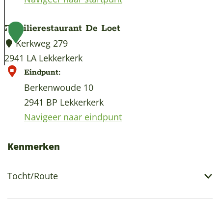
Familierestaurant De Loet
1
Kerkweg 279
2941 LA Lekkerkerk
F
Eindpunt:
a
Berkenwoude 10
m
2941 BP Lekkerkerk
i
Navigeer naar eindpunt
l
i
Kenmerken
e
r
Tocht/Route
e
s
t