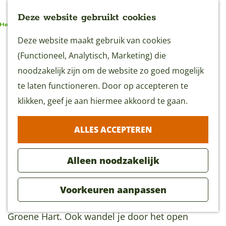
Deze website gebruikt cookies
G
Deze website maakt gebruik van cookies
MENU
a
(Functioneel, Analytisch, Marketing) die
n
noodzakelijk zijn om de website zo goed mogelijk
a
te laten functioneren. Door op accepteren te
Loetbosroute Lekkerkerk
a
klikken, geef je aan hiermee akkoord te gaan.
2 uur
(9,4 km)
r
ALLES ACCEPTEREN
d
Download GPX
e
Alleen noodzakelijk
h
o
Deze route gaat door het Loetbos, een van de
Voorkeuren aanpassen
m
weinige bossen die je nu nog kunt vinden in het
e
Groene Hart. Ook wandel je door het open
p