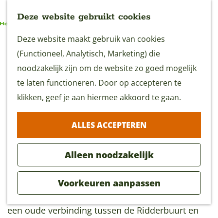
Deze website gebruikt cookies
G
Deze website maakt gebruik van cookies
MENU
a
(Functioneel, Analytisch, Marketing) die
n
noodzakelijk zijn om de website zo goed mogelijk
a
te laten functioneren. Door op accepteren te
Boerenlandroute -
a
klikken, geef je aan hiermee akkoord te gaan.
Varkenskade
r
1 uur 40 minuten
(8,3 km)
ALLES ACCEPTEREN
d
e
Alleen noodzakelijk
Download GPX
h
o
Voorkeuren aanpassen
m
Deze Boerenlandroute gaat over de Varkenskade,
e
een oude verbinding tussen de Ridderbuurt en
p