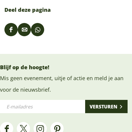
Deel deze pagina
D
D
D
e
e
e
e
e
e
l
l
l
Blijf op de hoogte!
d
d
d
e
e
e
Mis geen evenement, uitje of actie en meld je aan
z
z
z
voor de nieuwsbrief.
e
e
e
E
p
p
p
VERSTUREN
-
a
a
a
m
g
g
g
a
i
i
i