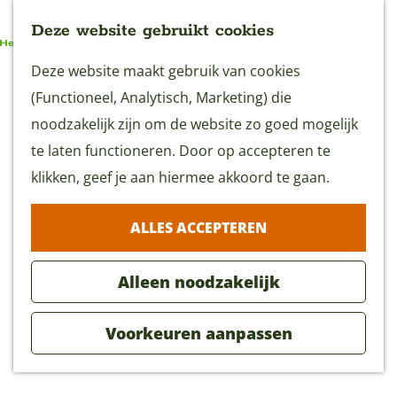
Deze website gebruikt cookies
G
Deze website maakt gebruik van cookies
MENU
a
(Functioneel, Analytisch, Marketing) die
n
noodzakelijk zijn om de website zo goed mogelijk
a
te laten functioneren. Door op accepteren te
Spetterspatter-pad
a
klikken, geef je aan hiermee akkoord te gaan.
2 uur
(5 km)
r
ALLES ACCEPTEREN
d
Download GPX
e
Alleen noodzakelijk
h
o
Voorkeuren aanpassen
m
SPETTERSPATTERPAD
e
p