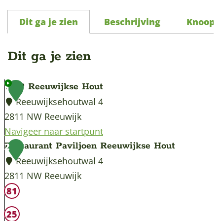
a
Dit ga je zien
Beschrijving
Knoopp
g
e
Dit ga je zien
TOP Reeuwijkse Hout
1
Reeuwijksehoutwal 4
2811 NW Reeuwijk
Navigeer naar startpunt
T
Restaurant Paviljoen Reeuwijkse Hout
2
O
Reeuwijksehoutwal 4
P
2811 NW Reeuwijk
R
R
81
e
e
25
e
s