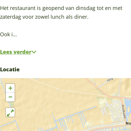
e
a
W
e
e
Het restaurant is geopend van dinsdag tot en met
r
t
a
W
r
zaterdag voor zowel lunch als diner.
g
e
t
a
g
e
r
e
t
e
Ook i…
u
g
r
e
u
s
e
g
r
s
Lees verder
u
e
g
s
u
e
Locatie
s
u
s
+
−