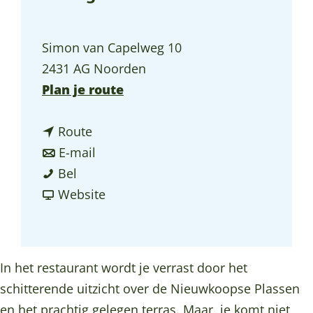
a
g
Simon van Capelweg 10
e
2431 AG Noorden
n
Plan je route
a
n
a
Route
a
n
r
E-mail
R
a
a
R
Bel
e
r
a
v
e
Website
s
R
r
a
s
t
e
R
n
t
a
s
e
R
a
In het restaurant wordt je verrast door het
u
t
s
e
u
schitterende uitzicht over de Nieuwkoopse Plassen
r
a
t
s
r
en het prachtig gelegen terras. Maar, je komt niet