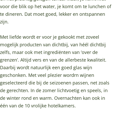
a
u
a
t
a
voor die blik op het water, je komt om te lunchen of
n
r
u
a
n
te dineren. Dat moet goed, lekker en ontspannen
t
a
r
u
t
zijn.
e
n
a
r
e
n
t
n
a
n
Met liefde wordt er voor je gekookt met zoveel
h
e
t
n
h
mogelijk producten van dichtbij, van héél dichtbij
o
n
e
t
o
zelfs, maar ook met ingrediënten van ‘over de
t
h
n
e
t
grenzen’. Altijd vers en van de allerbeste kwaliteit.
e
o
h
n
e
Daarbij wordt natuurlijk een goed glas wijn
l
t
o
h
l
geschonken. Met veel plezier wordrn wijnen
d
e
t
o
d
geselecteerd die bij de seizoenen passen, net zoals
e
l
e
t
e
de gerechten. In de zomer lichtvoetig en speels, in
W
d
l
e
W
de winter rond en warm. Overnachten kan ook in
a
e
d
l
a
één van de 10 vrolijke hotelkamers.
t
W
e
d
t