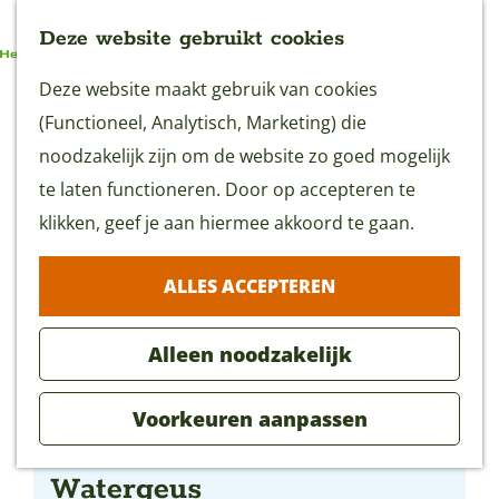
Deze website gebruikt cookies
G
Deze website maakt gebruik van cookies
MENU
a
(Functioneel, Analytisch, Marketing) die
n
noodzakelijk zijn om de website zo goed mogelijk
a
te laten functioneren. Door op accepteren te
a
klikken, geef je aan hiermee akkoord te gaan.
r
ALLES ACCEPTEREN
d
e
Alleen noodzakelijk
h
o
Voorkeuren aanpassen
m
Restaurant en hotel de
e
Watergeus
p