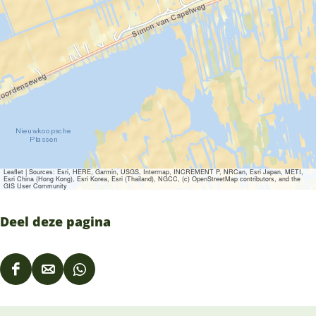
Leaflet
|
Sources: Esri, HERE, Garmin, USGS, Intermap, INCREMENT P, NRCan, Esri Japan, METI,
Esri China (Hong Kong), Esri Korea, Esri (Thailand), NGCC, (c) OpenStreetMap contributors, and the
GIS User Community
Deel deze pagina
D
D
D
e
e
e