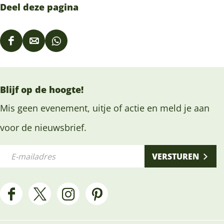
Deel deze pagina
D
D
D
e
e
e
e
e
e
Blijf op de hoogte!
l
l
l
d
d
d
Mis geen evenement, uitje of actie en meld je aan
e
e
e
voor de nieuwsbrief.
z
z
z
E
e
e
e
VERSTUREN
-
p
p
p
m
a
a
a
a
g
g
g
F
X
I
P
i
i
i
i
a
H
n
i