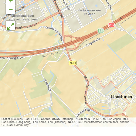
+
−
Leaflet
|
Sources: Esri, HERE, Garmin, USGS, Intermap, INCREMENT P, NRCan, Esri Japan, METI,
Esri China (Hong Kong), Esri Korea, Esri (Thailand), NGCC, (c) OpenStreetMap contributors, and the
GIS User Community