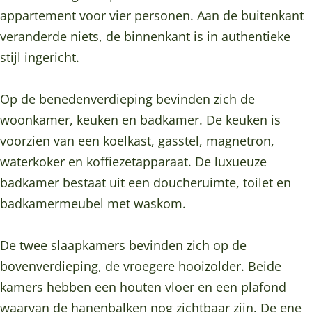
e
a
L
e
e
o
appartement voor vier personen. Aan de buitenkant
P
g
a
L
P
o
veranderde niets, de binnenkant is in authentieke
o
e
g
a
o
k
stijl ingericht.
l
P
e
g
l
B
d
o
P
e
d
&
Op de benedenverdieping bevinden zich de
e
l
o
P
e
B
woonkamer, keuken en badkamer. De keuken is
r
d
l
o
r
D
voorzien van een koelkast, gasstel, magnetron,
e
d
l
e
waterkoker en koffiezetapparaat. De luxueuze
r
e
d
L
badkamer bestaat uit een doucheruimte, toilet en
r
e
a
badkamermeubel met waskom.
r
g
e
De twee slaapkamers bevinden zich op de
P
bovenverdieping, de vroegere hooizolder. Beide
o
kamers hebben een houten vloer en een plafond
l
waarvan de hanenbalken nog zichtbaar zijn. De ene