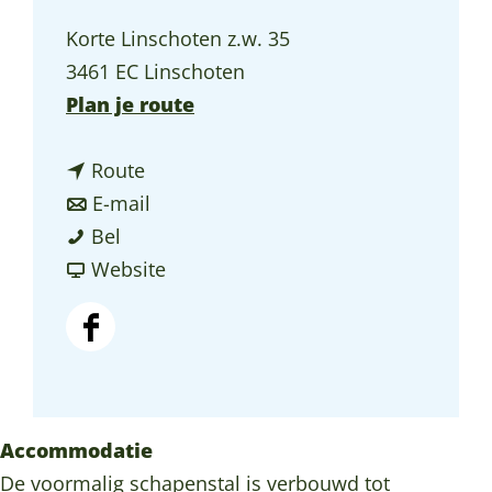
a
Korte Linschoten z.w. 35
g
3461 EC Linschoten
e
n
Plan je route
a
n
a
Route
a
n
r
E-mail
B
a
a
B
Bel
&
r
a
v
&
Website
B
B
r
a
B
D
&
B
n
D
F
e
B
&
B
e
a
L
D
B
&
L
c
a
e
D
B
a
e
Accommodatie
g
L
e
D
g
b
De voormalig schapenstal is verbouwd tot