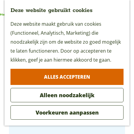
Deze website gebruikt cookies
G
Deze website maakt gebruik van cookies
MENU
a
(Functioneel, Analytisch, Marketing) die
n
noodzakelijk zijn om de website zo goed mogelijk
a
te laten functioneren. Door op accepteren te
a
klikken, geef je aan hiermee akkoord te gaan.
r
ALLES ACCEPTEREN
d
e
Alleen noodzakelijk
h
o
Voorkeuren aanpassen
m
B&B De Lage Polder
e
p