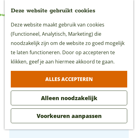
Deze website gebruikt cookies
G
Deze website maakt gebruik van cookies
MENU
a
(Functioneel, Analytisch, Marketing) die
n
noodzakelijk zijn om de website zo goed mogelijk
a
te laten functioneren. Door op accepteren te
a
klikken, geef je aan hiermee akkoord te gaan.
r
ALLES ACCEPTEREN
d
e
Alleen noodzakelijk
h
o
Voorkeuren aanpassen
m
Het Touwmuseum
e
p