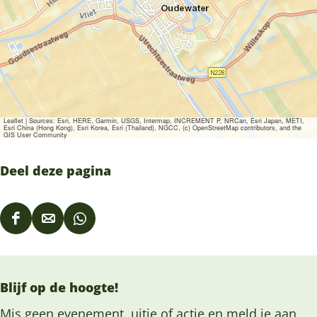
Leaflet
|
Sources: Esri, HERE, Garmin, USGS, Intermap, INCREMENT P, NRCan, Esri Japan, METI,
Esri China (Hong Kong), Esri Korea, Esri (Thailand), NGCC, (c) OpenStreetMap contributors, and the
GIS User Community
Deel deze pagina
D
D
D
e
e
e
e
e
e
Blijf op de hoogte!
l
l
l
d
d
d
Mis geen evenement, uitje of actie en meld je aan