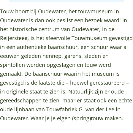
u
w
u
o
u
o
b
o
s
m
w
u
s
Touw hoort bij Oudewater, het touwmuseum in
u
e
o
e
u
m
w
e
Oudewater is dan ook beslist een bezoek waard! In
w
H
k
u
s
u
m
u
het historische centrum van Oudewater, in de
m
e
H
m
e
s
u
m
Reijersteeg, is het sfeervolle Touwmuseum gevestigd
u
t
e
u
e
s
in een authentieke baanschuur, een schuur waar al
s
T
t
m
u
e
eeuwen geleden hennep, garens, sleden en
e
o
T
m
u
spintollen werden opgeslagen en touw werd
u
u
o
m
gemaakt. De baanschuur waarin het museum is
m
w
u
gevestigd is de laatste die – hoewel gerestaureerd –
m
w
in originele staat te zien is. Natuurlijk zijn er oude
u
m
gereedschappen te zien, maar er staat ook een echte
s
u
oude lijnbaan van Touwfabriek G. van der Lee in
e
s
Oudewater. Waar je je eigen (spring)touw maken.
u
e
m
u