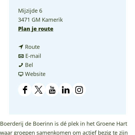
a
Mijzijde 6
g
3471 GM Kamerik
e
n
Plan je route
a
n
a
Route
a
n
r
E-mail
B
a
a
B
Bel
o
r
a
v
o
Website
e
B
r
a
e
r
o
B
n
r
F
X
Y
L
I
d
e
o
B
d
a
B
o
i
n
e
r
e
o
e
c
o
u
n
s
r
d
r
e
r
e
e
t
k
t
Boerderij de Boerinn is dé plek in het Groene Hart
i
e
d
r
i
b
r
u
e
a
waar groepen samenkomen om actief bezig te zijn