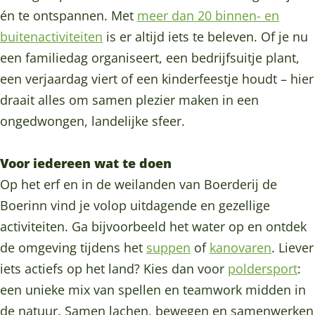
j
r
e
d
j
o
d
b
d
g
én te ontspannen. Met
meer dan 20 binnen- en
d
i
r
e
d
o
e
e
i
r
buitenactiviteiten
is er altijd iets te beleven. Of je nu
e
j
i
r
e
k
r
B
n
a
een familiedag organiseert, een bedrijfsuitje plant,
B
d
j
i
B
B
i
o
B
m
een verjaardag viert of een kinderfeestje houdt – hier
o
e
d
j
o
o
j
e
o
B
draait alles om samen plezier maken in een
e
B
e
d
e
e
d
r
e
o
ongedwongen, landelijke sfeer.
r
o
B
e
r
r
e
d
r
e
i
e
o
B
i
d
B
e
d
r
Voor iedereen wat te doen
n
r
e
o
n
e
o
r
e
d
Op het erf en in de weilanden van Boerderij de
n
i
r
e
n
r
e
i
r
e
Boerinn vind je volop uitdagende en gezellige
n
i
r
i
r
j
i
r
activiteiten. Ga bijvoorbeeld het water op en ontdek
n
n
i
j
i
d
j
i
de omgeving tijdens het
suppen
of
kanovaren
. Liever
n
n
d
n
e
d
j
iets actiefs op het land? Kies dan voor
poldersport
:
n
e
n
B
e
d
een unieke mix van spellen en teamwork midden in
B
o
B
e
de natuur. Samen lachen, bewegen en samenwerken