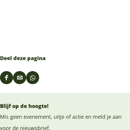
Deel deze pagina
D
D
D
e
e
e
e
e
e
Blijf op de hoogte!
l
l
l
d
d
d
Mis geen evenement, uitje of actie en meld je aan
e
e
e
voor de nieuwsbrief.