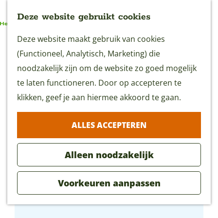
Deze website gebruikt cookies
G
Deze website maakt gebruik van cookies
MENU
a
(Functioneel, Analytisch, Marketing) die
n
noodzakelijk zijn om de website zo goed mogelijk
a
te laten functioneren. Door op accepteren te
a
klikken, geef je aan hiermee akkoord te gaan.
r
ALLES ACCEPTEREN
d
e
Alleen noodzakelijk
h
o
Voorkeuren aanpassen
m
Boerderij de Boerinn
e
p