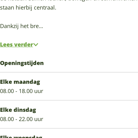
o
e
o
B
staan hierbij centraal.
e
r
e
o
r
i
r
e
Dankzij het bre…
i
n
i
r
n
n
n
i
Lees verder
n
n
n
n
Openingstijden
Elke maandag
08.00 - 18.00 uur
Elke dinsdag
08.00 - 22.00 uur
Elke woensdag