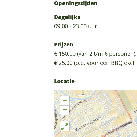
Openingstijden
e
o
r
e
Dagelijks
d
r
09.00 - 23.00 uur
e
d
n
e
Prijzen
n
€ 150,00 (van 2 t/m 6 personen).
€ 25,00 (p.p. voor een BBQ excl.
Locatie
+
−