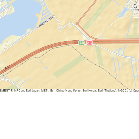
ENT P, NRCan, Esri Japan, METI, Esri China (Hong Kong), Esri Korea, Esri (Thailand), NGCC, (c) Ope