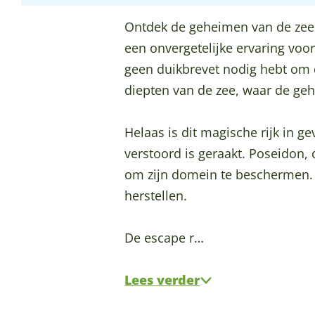
o
p
e
p
o
o
g
l
o
p
e
l
Ontdek de geheimen van de zee 
o
r
W
o
o
p
W
een onvergetelijke ervaring voo
k
a
o
l
o
o
o
geen duikbrevet nodig hebt om 
E
m
e
W
l
o
e
diepten van de zee, waar de g
s
E
r
o
W
l
r
c
s
d
e
o
W
d
Helaas is dit magische rijk in 
a
c
e
r
e
o
e
verstoord is geraakt. Poseidon,
p
a
n
d
r
e
n
om zijn domein te beschermen. H
e
p
e
d
r
herstellen.
p
e
n
e
d
o
p
n
e
De escape r…
o
o
n
l
o
Lees verder
W
l
o
W