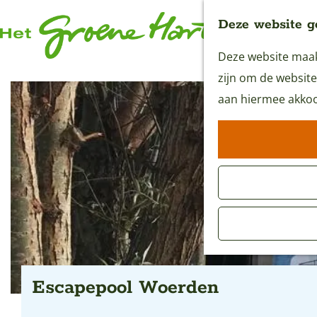
Deze website g
Deze website maakt
G
zijn om de website
a
aan hiermee akkoo
n
a
a
r
d
e
h
o
m
Escapepool Woerden
e