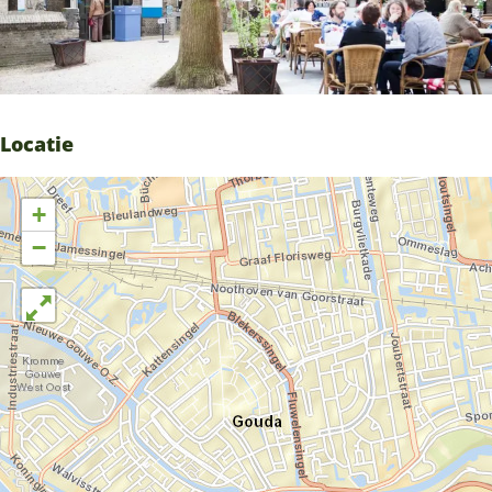
Locatie
+
−