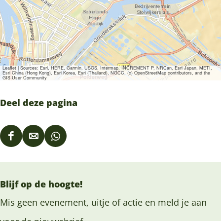
Leaflet
|
Sources: Esri, HERE, Garmin, USGS, Intermap, INCREMENT P, NRCan, Esri Japan, METI,
Esri China (Hong Kong), Esri Korea, Esri (Thailand), NGCC, (c) OpenStreetMap contributors, and the
GIS User Community
Deel deze pagina
D
D
D
e
e
e
e
e
e
Blijf op de hoogte!
l
l
l
d
d
d
Mis geen evenement, uitje of actie en meld je aan
e
e
e