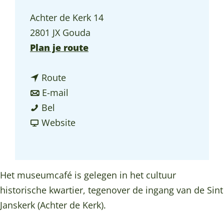
a
Achter de Kerk 14
g
2801 JX Gouda
e
n
Plan je route
a
n
a
Route
a
n
r
E-mail
M
a
a
M
Bel
u
r
a
v
u
Website
s
M
r
a
s
e
u
M
n
e
u
s
u
M
u
Het museumcafé is gelegen in het cultuur
m
e
s
u
m
historische kwartier, tegenover de ingang van de Sint
c
u
e
s
c
Janskerk (Achter de Kerk).
a
m
u
e
a