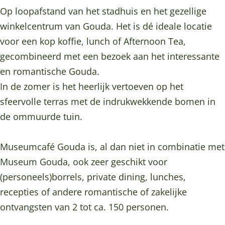
f
c
m
u
f
Op loopafstand van het stadhuis en het gezellige
é
a
c
m
é
winkelcentrum van Gouda. Het is dé ideale locatie
G
f
a
c
G
voor een kop koffie, lunch of Afternoon Tea,
o
é
f
a
o
gecombineerd met een bezoek aan het interessante
u
G
é
f
u
en romantische Gouda.
d
o
G
é
d
In de zomer is het heerlijk vertoeven op het
a
u
o
G
a
sfeervolle terras met de indrukwekkende bomen in
d
u
o
de ommuurde tuin.
a
d
u
a
d
Museumcafé Gouda is, al dan niet in combinatie met
a
Museum Gouda, ook zeer geschikt voor
(personeels)borrels, private dining, lunches,
recepties of andere romantische of zakelijke
ontvangsten van 2 tot ca. 150 personen.