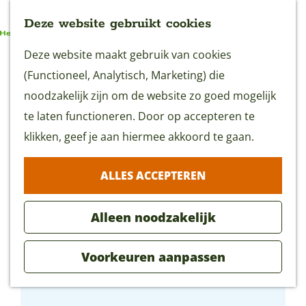
Deze website gebruikt cookies
G
Deze website maakt gebruik van cookies
MENU
a
(Functioneel, Analytisch, Marketing) die
n
noodzakelijk zijn om de website zo goed mogelijk
a
te laten functioneren. Door op accepteren te
a
klikken, geef je aan hiermee akkoord te gaan.
r
ALLES ACCEPTEREN
d
e
Alleen noodzakelijk
h
o
Voorkeuren aanpassen
m
Museumcafé Gouda
e
p