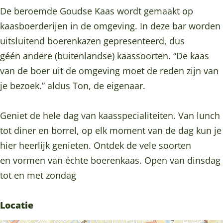
u
r
o
De beroemde Goudse Kaas wordt gemaakt op
d
G
u
kaasboerderijen in de omgeving. In deze bar worden
a
o
d
uitsluitend boerenkazen gepresenteerd, dus
u
a
géén andere (buitenlandse) kaassoorten. “De kaas
d
van de boer uit de omgeving moet de reden zijn van
a
je bezoek.” aldus Ton, de eigenaar.
Geniet de hele dag van kaasspecialiteiten. Van lunch
tot diner en borrel, op elk moment van de dag kun je
hier heerlijk genieten. Ontdek de vele soorten
en vormen van échte boerenkaas. Open van dinsdag
tot en met zondag
Locatie