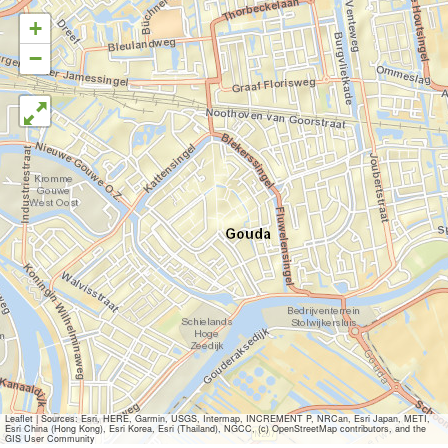
+
−
Leaflet
|
Sources: Esri, HERE, Garmin, USGS, Intermap, INCREMENT P, NRCan, Esri Japan, METI,
Esri China (Hong Kong), Esri Korea, Esri (Thailand), NGCC, (c) OpenStreetMap contributors, and the
GIS User Community