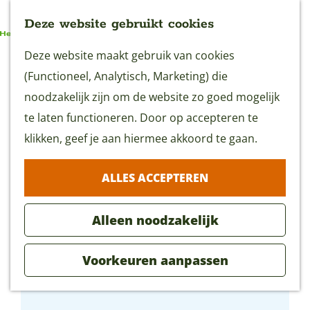
Deze website gebruikt cookies
G
Deze website maakt gebruik van cookies
MENU
a
(Functioneel, Analytisch, Marketing) die
n
noodzakelijk zijn om de website zo goed mogelijk
a
te laten functioneren. Door op accepteren te
a
klikken, geef je aan hiermee akkoord te gaan.
r
ALLES ACCEPTEREN
d
e
Alleen noodzakelijk
h
o
Voorkeuren aanpassen
m
Kaasbar Gouda
e
p