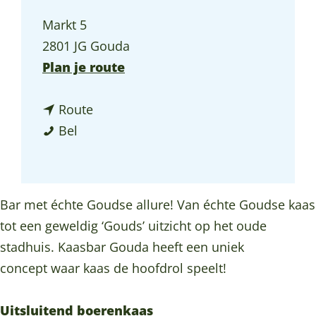
a
Markt 5
g
2801 JG Gouda
e
n
Plan je route
a
n
a
Route
K
a
r
Bel
a
a
K
a
r
a
s
K
a
Bar met échte Goudse allure! Van échte Goudse kaas
b
a
s
tot een geweldig ‘Gouds’ uitzicht op het oude
a
a
b
stadhuis. Kaasbar Gouda heeft een uniek
r
s
a
concept waar kaas de hoofdrol speelt!
G
b
r
o
a
G
Uitsluitend boerenkaas