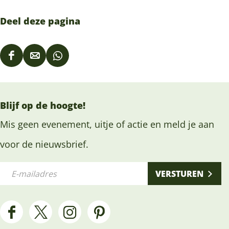
Deel deze pagina
D
D
D
e
e
e
e
e
e
Blijf op de hoogte!
l
l
l
d
d
d
Mis geen evenement, uitje of actie en meld je aan
e
e
e
voor de nieuwsbrief.
z
z
z
E
e
e
e
VERSTUREN
-
p
p
p
m
a
a
a
a
g
g
g
F
X
I
P