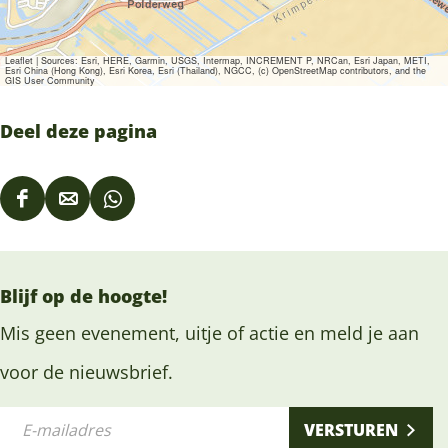
Leaflet
|
Sources: Esri, HERE, Garmin, USGS, Intermap, INCREMENT P, NRCan, Esri Japan, METI,
Esri China (Hong Kong), Esri Korea, Esri (Thailand), NGCC, (c) OpenStreetMap contributors, and the
GIS User Community
Deel deze pagina
D
D
D
e
e
e
e
e
e
Blijf op de hoogte!
l
l
l
d
d
d
Mis geen evenement, uitje of actie en meld je aan
e
e
e
voor de nieuwsbrief.
z
z
z
E
e
e
e
VERSTUREN