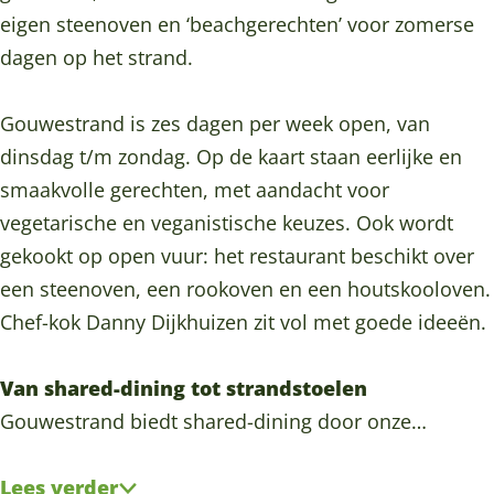
t
s
s
a
eigen steenoven en ‘beachgerechten’ voor zomerse
r
t
t
n
dagen op het strand.
a
r
r
d
n
a
a
Gouwestrand is zes dagen per week open, van
d
n
n
dinsdag t/m zondag. Op de kaart staan eerlijke en
d
d
smaakvolle gerechten, met aandacht voor
vegetarische en veganistische keuzes. Ook wordt
gekookt op open vuur: het restaurant beschikt over
een steenoven, een rookoven en een houtskooloven.
Chef-kok Danny Dijkhuizen zit vol met goede ideeën.
Van shared-dining tot strandstoelen
Gouwestrand biedt shared-dining door onze…
Lees verder