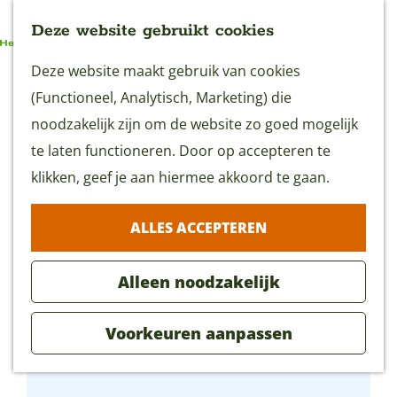
Deze website gebruikt cookies
G
Deze website maakt gebruik van cookies
MENU
a
(Functioneel, Analytisch, Marketing) die
n
noodzakelijk zijn om de website zo goed mogelijk
a
te laten functioneren. Door op accepteren te
a
klikken, geef je aan hiermee akkoord te gaan.
r
ALLES ACCEPTEREN
d
e
Alleen noodzakelijk
h
o
Voorkeuren aanpassen
m
Gouwestrand
e
p