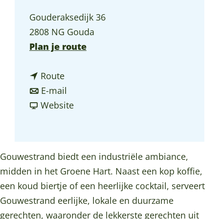
a
Gouderaksedijk 36
g
2808 NG Gouda
e
n
Plan je route
a
n
a
Route
a
n
r
E-mail
a
a
v
G
Website
r
a
a
o
G
r
n
u
o
G
G
w
Gouwestrand biedt een industriële ambiance,
u
o
o
e
midden in het Groene Hart. Naast een kop koffie,
w
u
u
s
een koud biertje of een heerlijke cocktail, serveert
e
w
w
t
Gouwestrand eerlijke, lokale en duurzame
s
e
e
r
gerechten, waaronder de lekkerste gerechten uit