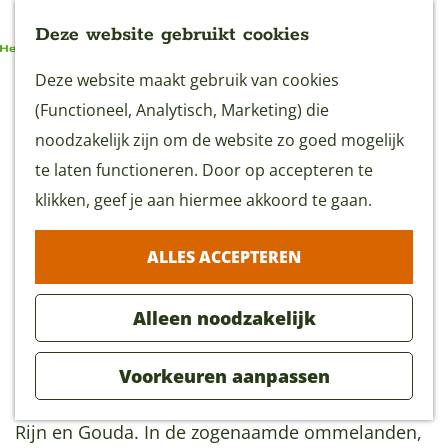
Deze website gebruikt cookies
G
Deze website maakt gebruik van cookies
MENU
a
(Functioneel, Analytisch, Marketing) die
n
noodzakelijk zijn om de website zo goed mogelijk
a
te laten functioneren. Door op accepteren te
Struinen en Vorsen - IJs-
a
klikken, geef je aan hiermee akkoord te gaan.
Bier-Kaas Route
r
(45,7 km)
ALLES ACCEPTEREN
d
e
Alleen noodzakelijk
Download GPX
h
o
Voorkeuren aanpassen
m
Deze fietsroute verbindt de steden Alphen a/d
e
Rijn en Gouda. In de zogenaamde ommelanden,
p