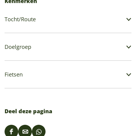
Kenmerken
Tocht/Route
Doelgroep
Fietsen
Deel deze pagina
D
D
D