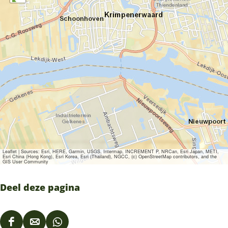
Leaflet
|
Sources: Esri, HERE, Garmin, USGS, Intermap, INCREMENT P, NRCan, Esri Japan, METI,
Esri China (Hong Kong), Esri Korea, Esri (Thailand), NGCC, (c) OpenStreetMap contributors, and the
GIS User Community
Deel deze pagina