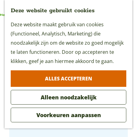
Deze website gebruikt cookies
G
Deze website maakt gebruik van cookies
MENU
a
(Functioneel, Analytisch, Marketing) die
n
noodzakelijk zijn om de website zo goed mogelijk
a
te laten functioneren. Door op accepteren te
a
klikken, geef je aan hiermee akkoord te gaan.
r
ALLES ACCEPTEREN
d
e
Alleen noodzakelijk
h
o
Voorkeuren aanpassen
m
PoortJuweel
e
p