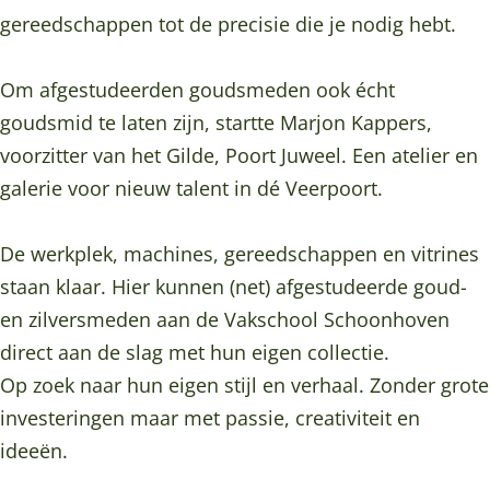
e
u
J
t
e
gereedschappen tot de precisie die je nodig hebt.
e
w
u
J
e
l
e
w
u
l
Om afgestudeerden goudsmeden ook écht
e
e
w
goudsmid te laten zijn, startte Marjon Kappers,
l
e
e
voorzitter van het Gilde, Poort Juweel. Een atelier en
l
e
galerie voor nieuw talent in dé Veerpoort.
l
De werkplek, machines, gereedschappen en vitrines
staan klaar. Hier kunnen (net) afgestudeerde goud-
en zilversmeden aan de Vakschool Schoonhoven
direct aan de slag met hun eigen collectie.
Op zoek naar hun eigen stijl en verhaal. Zonder grote
investeringen maar met passie, creativiteit en
ideeën.