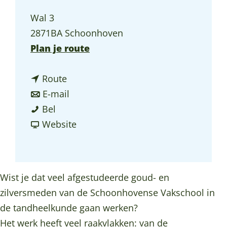
a
Wal 3
g
2871BA Schoonhoven
e
n
Plan je route
a
n
a
Route
a
n
r
E-mail
P
a
a
P
Bel
o
r
a
v
o
Website
o
P
r
a
o
r
o
P
n
r
t
o
o
P
t
Wist je dat veel afgestudeerde goud- en
J
r
o
o
J
zilversmeden van de Schoonhovense Vakschool in
u
t
r
o
u
de tandheelkunde gaan werken?
w
J
t
r
w
Het werk heeft veel raakvlakken: van de